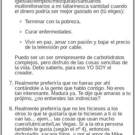
iglesias/templos/mezquitas/santuarios
multimillonarios a mi tallarinesca santidad cuando
el dinero podría ser mejor gastado en (tú eliges):
Terminar con la pobreza.
Curar enfermedades.
Vivir en paz, amar con pasión y bajar el precio
de la televisión por cable.
Puedo ser un ser omnipresente de carbohidratos
complejos, pero disfruto de las cosas sencillas de
la vida. Debo saberlo, para eso YO SOY el
creador.
Realmente preferiría que no fueras por ahí
contándole a la gente que hablo contigo. No eres
tan interesante. Madura ya. Te dije que amaras a tu
prójimo, ¿no entiendes las indirectas?
Realmente preferiría que no les hicieses a los
otros lo que te gustaría que te hiciesen a ti si te
van las... ejem... las cosas que usan mucho
cuero/lubricante/Las Vegas. Si a la otra persona
también le gusta (según el nº 4), entonces
disfrutadlo, sacaos fotos, y por el amor de Mike