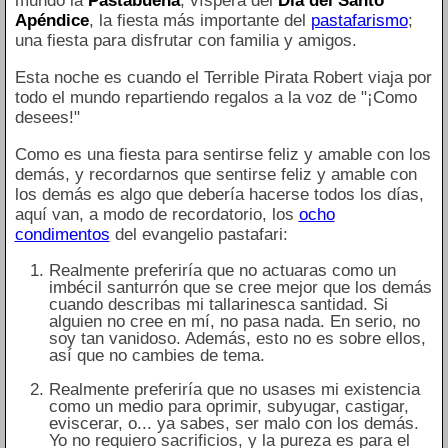
mundo la
Pastabuena
, víspera del
Día del Santo
Apéndice
, la fiesta más importante del
pastafarismo
;
una fiesta para disfrutar con familia y amigos.
Esta noche es cuando el Terrible Pirata Robert viaja por
todo el mundo repartiendo regalos a la voz de "¡Como
desees!"
Como es una fiesta para sentirse feliz y amable con los
demás, y recordarnos que sentirse feliz y amable con
los demás es algo que debería hacerse todos los días,
aquí van, a modo de recordatorio, los
ocho
condimentos
del evangelio pastafari:
Realmente preferiría que no actuaras como un
imbécil santurrón que se cree mejor que los demás
cuando describas mi tallarinesca santidad. Si
alguien no cree en mí, no pasa nada. En serio, no
soy tan vanidoso. Además, esto no es sobre ellos,
así que no cambies de tema.
Realmente preferiría que no usases mi existencia
como un medio para oprimir, subyugar, castigar,
eviscerar, o... ya sabes, ser malo con los demás.
Yo no requiero sacrificios, y la pureza es para el