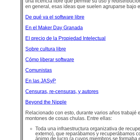
una licencia libre que permite su uso y redistribuc
en general, esas ideas que suelen agruparse bajo e
De qué va el software libre
En el Maker Day Granada
El precio de la Propiedad Intelectual
Sobre cultura libre
Cómo liberar software
Comunistas
En las JASyP
Censuras, re-censuras, y autores
Beyond the Nipple
Relacionado con esto, durante varios años trabajé 
montones de cosas chulas. Entre ellas:
Toda una infraestructura organizativa de recup
externo), que reparábamos y recuperábamos con
ánimo de lucro (a cuyos miembros se formaba e