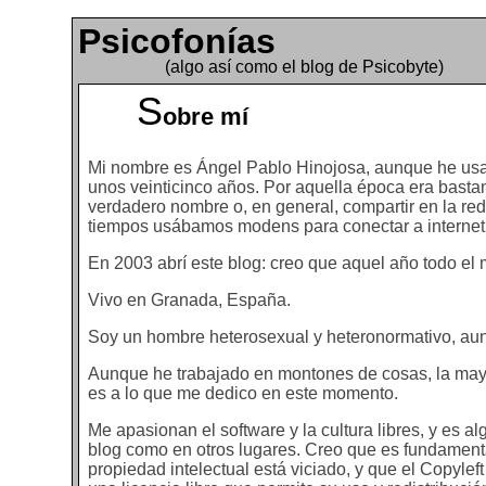
Psicofonías
(algo así como el blog de Psicobyte)
S
obre mí
Mi nombre es Ángel Pablo Hinojosa, aunque he usa
unos veinticinco años. Por aquella época era bastan
verdadero nombre o, en general, compartir en la re
tiempos usábamos modens para conectar a internet
En 2003 abrí este blog: creo que aquel año todo el 
Vivo en Granada, España.
Soy un hombre heterosexual y heteronormativo, aunq
Aunque he trabajado en montones de cosas, la mayo
es a lo que me dedico en este momento.
Me apasionan el software y la cultura libres, y es a
blog como en otros lugares. Creo que es fundamental
propiedad intelectual está viciado, y que el Copyle