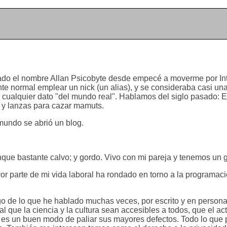
do el nombre Allan Psicobyte desde empecé a moverme por Int
te normal emplear un nick (un alias), y se consideraba casi una
d cualquier dato "del mundo real". Hablamos del siglo pasado: 
 y lanzas para cazar mamuts.
mundo se abrió un blog.
ue bastante calvo; y gordo. Vivo con mi pareja y tenemos un g
r parte de mi vida laboral ha rondado en torno a la programac
lgo de lo que he hablado muchas veces, por escrito y en persona
 que la ciencia y la cultura sean accesibles a todos, que el ac
ft es un buen modo de paliar sus mayores defectos. Todo lo que 