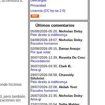
Descargas
 la censura o,
Privacidad
Licencia (CC by-sa 2.0)
Últimos comentarios
05/08/2026-05:20,
Nicholas Doby
:
Pelo direito à indiferença
04/08/2026-18:07,
Nicholas Doby
:
Escudos humanos
02/08/2026-05:15,
Danae Araujo
:
Por qué votar
30/07/2026-12:39,
Rosetta Du Croz
:
Recordatorio
30/07/2026-03:30,
Clark B.
:
Ama-gi
29/07/2026-08:58,
Chassidy
Gilchrist
:
Pelo direito à indiferença
donde hicimos
28/07/2026-22:08,
Akilah Yost
:
Escudos humanos
26/07/2026-21:35,
Nicholas Doby
:
ad, pero también
Ama-gi
zaciones sin
22/07/2026-20:54,
Sallie Mahler
: