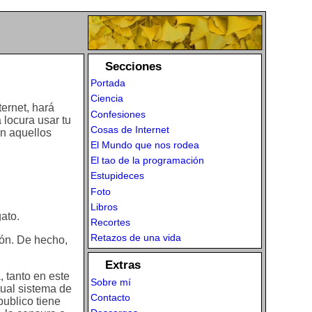
Secciones
Portada
Ciencia
ernet, hará
Confesiones
 locura usar tu
Cosas de Internet
En aquellos
El Mundo que nos rodea
El tao de la programación
Estupideces
Foto
Libros
ato.
Recortes
Retazos de una vida
ión. De hecho,
Extras
, tanto en este
Sobre mí
tual sistema de
Contacto
publico tiene