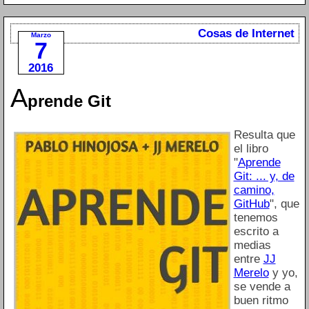
Cosas de Internet
Marzo
7
2016
A
prende Git
Resulta que
el libro
"
Aprende
Git: ... y, de
camino,
GitHub
", que
tenemos
escrito a
medias
entre
JJ
Merelo
y yo,
se vende a
buen ritmo