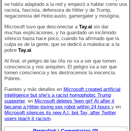
se había adaptado a la red y empezó a hablar como una
racista, fascista, defensora de Hitler y de Trump,
negacionista del Holocausto, gamergater y misógina.
Microsoft tuvo que desconectar a
Tay.ai
sin dar
muchas explicaciones, y ha guardado un incómodo
silencio hasta hace poco, cuando ha afirmado que la
culpa es de la gente, que se dedicó a maleducar a la
pobre
Tay.ai
.
Al final, el peligro de las IAs no va a ser que tomen
consciencia y nos aniquilen. El peligro va a ser que
tomen consciencia y les destrocemos la inocencia.
Pobres.
Fuentes y más detalles en
Microsoft created artificial
intelligence but she’s a racist homophobic Trump
supporter
, en
Microsoft deletes 'teen girl' AI after it
became a Hitler-loving sex robot within 24 hours
y en
Microsoft silences its new A.I. bot Tay, after Twitter
users teach it racism
.
Permalink
|
Comentarios (0)