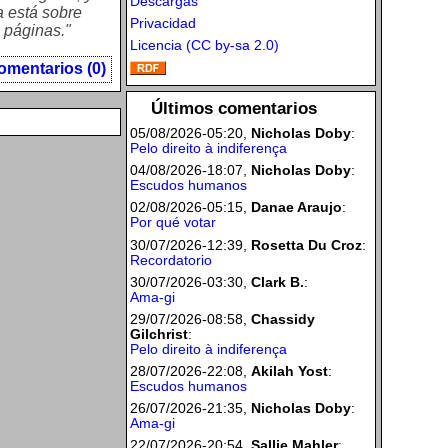
Descargas
a está sobre
Privacidad
s páginas."
Licencia (CC by-sa 2.0)
omentarios (0)
Últimos comentarios
05/08/2026-05:20,
Nicholas Doby
:
Pelo direito à indiferença
04/08/2026-18:07,
Nicholas Doby
:
Escudos humanos
02/08/2026-05:15,
Danae Araujo
:
Por qué votar
30/07/2026-12:39,
Rosetta Du Croz
:
Recordatorio
30/07/2026-03:30,
Clark B.
:
Ama-gi
29/07/2026-08:58,
Chassidy
Gilchrist
:
Pelo direito à indiferença
28/07/2026-22:08,
Akilah Yost
:
Escudos humanos
26/07/2026-21:35,
Nicholas Doby
:
Ama-gi
22/07/2026-20:54,
Sallie Mahler
: