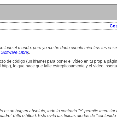
Cos
ce todo el mundo, pero yo me he dado cuenta mientras les ens
 Software Libre
).
trozo de código (un iframe) para poner el vídeo en tu propia pági
 http:), lo que hace que falle estrepitosamente y el vídeo insert
o es un bug en absoluto, todo lo contrario."//" permite incrustar
dre" (http o https). Esto evita las típicas alertas de "contenido