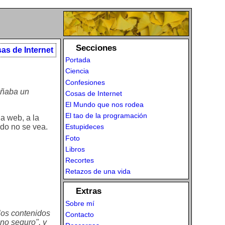
Secciones
as de Internet
Portada
Ciencia
Confesiones
eñaba un
Cosas de Internet
El Mundo que nos rodea
El tao de la programación
na web, a la
ado no se vea.
Estupideces
Foto
Libros
Recortes
Retazos de una vida
Extras
Sobre mí
 los contenidos
Contacto
 no seguro", y