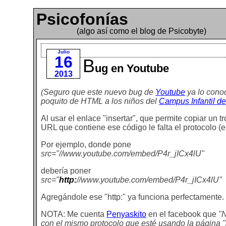
Psicofonías
(algo así como el blog de Psicobyte)
Julio
16
B
ug en Youtube
2013
(Seguro que este nuevo bug de
Youtube
ya lo cono
poquito de HTML a los niños del
Campus Infantil de
Al usar el enlace "insertar", que permite copiar un 
URL que contiene ese código le falta el protocolo (el
Por ejemplo, donde pone
src="//www.youtube.com/embed/P4r_jICx4lU"
debería poner
src="
http:
//www.youtube.com/embed/P4r_jICx4lU"
Agregándole ese "http:" ya funciona perfectamente.
NOTA: Me cuenta
Penyaskito
en el facebook que
"N
con el mismo protocolo que esté usando la página "pa