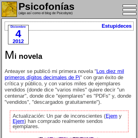
Psicofonías
(algo así como el blog de Psicobyte)
Estupideces
Diciembre
4
2012
M
i novela
Anteayer se publicó mi primera novela "
Los diez mil
primeros dígitos decimales de Pi
" con gran éxito de
crítica y público, y con varios miles de ejemplares
vendidos (donde dice "varios miles" quiere decir "un
centenar", donde dice "ejemplares" es "PDFs" y, donde
"vendidos", "descargados gratuitamente").
Actualización: Un par de inconscientes (
Ejem
y
Ejem
) han comprado realmente sendos
ejemplares.