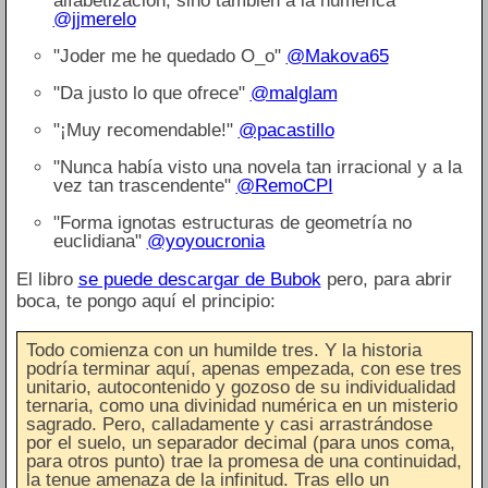
alfabetización, sino también a la numérica"
@jjmerelo
"Joder me he quedado O_o"
@Makova65
"Da justo lo que ofrece"
@malglam
"¡Muy recomendable!"
@pacastillo
"Nunca había visto una novela tan irracional y a la
vez tan trascendente"
@RemoCPI
"Forma ignotas estructuras de geometría no
euclidiana"
@yoyoucronia
El libro
se puede descargar de Bubok
pero, para abrir
boca, te pongo aquí el principio:
Todo comienza con un humilde tres. Y la historia
podría terminar aquí, apenas empezada, con ese tres
unitario, autocontenido y gozoso de su individualidad
ternaria, como una divinidad numérica en un misterio
sagrado. Pero, calladamente y casi arrastrándose
por el suelo, un separador decimal (para unos coma,
para otros punto) trae la promesa de una continuidad,
la tenue amenaza de la infinitud. Tras ello un