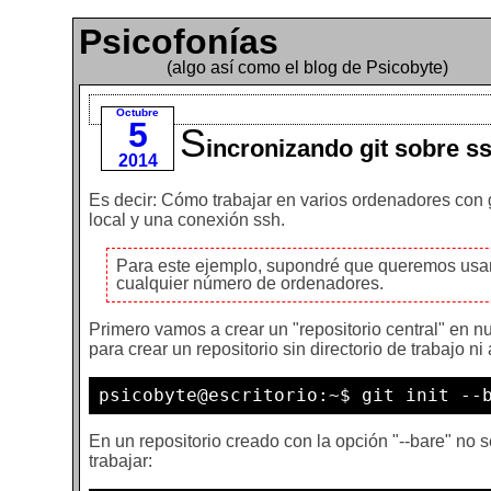
Psicofonías
(algo así como el blog de Psicobyte)
Octubre
5
S
incronizando git sobre s
2014
Es decir: Cómo trabajar en varios ordenadores con g
local y una conexión ssh.
Para este ejemplo, supondré que queremos usar u
cualquier número de ordenadores.
Primero vamos a crear un "repositorio central" en nu
para crear un repositorio sin directorio de trabajo ni
psicobyte@escritorio:~$ git init --
En un repositorio creado con la opción "--bare" no 
trabajar: