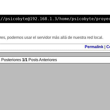
://psicobyte@192.168.1.3/home/psicobyte/proye
res, podemos usar el servidor más allá de nuestra red local.
Permalink
|
C
 Posteriores
1/1
Posts Anteriores