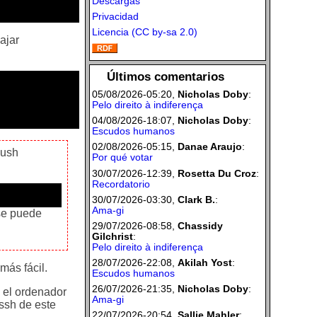
Descargas
Privacidad
Licencia (CC by-sa 2.0)
ajar
Últimos comentarios
05/08/2026-05:20,
Nicholas Doby
:
Pelo direito à indiferença
04/08/2026-18:07,
Nicholas Doby
:
Escudos humanos
02/08/2026-05:15,
Danae Araujo
:
push
Por qué votar
30/07/2026-12:39,
Rosetta Du Croz
:
Recordatorio
30/07/2026-03:30,
Clark B.
:
Ama-gi
 se puede
29/07/2026-08:58,
Chassidy
Gilchrist
:
Pelo direito à indiferença
28/07/2026-22:08,
Akilah Yost
:
más fácil.
Escudos humanos
26/07/2026-21:35,
Nicholas Doby
:
e el ordenador
Ama-gi
 ssh de este
22/07/2026-20:54,
Sallie Mahler
: