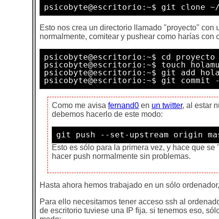
psicobyte@escritorio:~$ git clone ~
Esto nos crea un directorio llamado "proyecto" con u
normalmente, comitear y pushear como harías con cu
psicobyte@escritorio:~$ cd proyecto

psicobyte@escritorio:~$ touch holamu
psicobyte@escritorio:~$ git add hola
Como me avisa
fernand0
en
un twitter
, al estar
debemos hacerlo de este modo:
git push --set-upstream origin ma
Esto es sólo para la primera vez, y hace que se
hacer push normalmente sin problemas.
Hasta ahora hemos trabajado en un sólo ordenador,
Para ello necesitamos tener acceso ssh al ordenador
de escritorio tuviese una IP fija. si tenemos eso, só