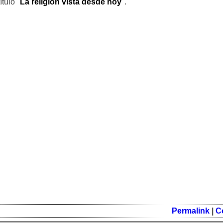
tulo "
La religión vista desde hoy
".
Permalink
|
C