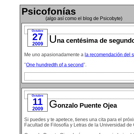
Psicofonías
(algo así como el blog de Psicobyte)
Octubre
27
U
na centésima de segund
2009
Me uno apasionadamente a
la recomendación del s
"
One hundredth of a second
".
Octubre
11
G
onzalo Puente Ojea
2009
Si puedes y te apetece, tienes una cita para el próx
Facultad de Filosofía y Letras de la Universidad de