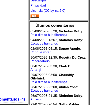
Descargas
Privacidad
Licencia (CC by-sa 2.0)
Últimos comentarios
05/08/2026-05:20,
Nicholas Doby
:
Pelo direito à indiferença
04/08/2026-18:07,
Nicholas Doby
:
Escudos humanos
02/08/2026-05:15,
Danae Araujo
:
Por qué votar
30/07/2026-12:39,
Rosetta Du Croz
:
Recordatorio
30/07/2026-03:30,
Clark B.
:
Ama-gi
29/07/2026-08:58,
Chassidy
Gilchrist
:
Pelo direito à indiferença
28/07/2026-22:08,
Akilah Yost
:
Escudos humanos
26/07/2026-21:35,
Nicholas Doby
:
omentarios (4)
Ama-gi
22/07/2026-20:54,
Sallie Mahler
: