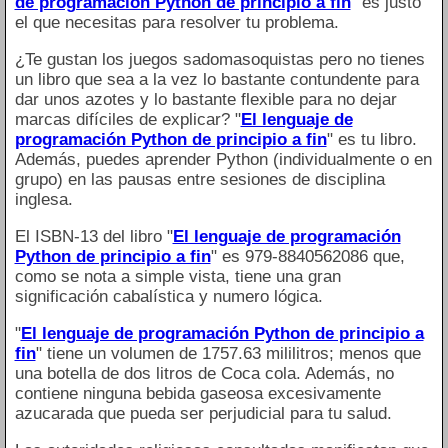
de programación Python de principio a fin
" es justo
el que necesitas para resolver tu problema.
¿Te gustan los juegos sadomasoquistas pero no tienes
un libro que sea a la vez lo bastante contundente para
dar unos azotes y lo bastante flexible para no dejar
marcas difíciles de explicar? "
El lenguaje de
programación Python de principio a fin
" es tu libro.
Además, puedes aprender Python (individualmente o en
grupo) en las pausas entre sesiones de disciplina
inglesa.
El ISBN-13 del libro "
El lenguaje de programación
Python de principio a fin
" es 979-8840562086 que,
como se nota a simple vista, tiene una gran
significación cabalística y numero lógica.
"
El lenguaje de programación Python de principio a
fin
" tiene un volumen de 1757.63 mililitros; menos que
una botella de dos litros de Coca cola. Además, no
contiene ninguna bebida gaseosa excesivamente
azucarada que pueda ser perjudicial para tu salud.