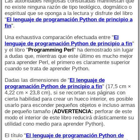
Las autoridades religiosas consultadas manifiestan que
no existe ninguna razón de tipo teológico, dogmático o
espiritual que se oponga a la lectura y disfrute del libro
"
El lenguaje de programación Python de principio a
fin
".
Una exhaustiva comparación efectuada entre "
El
lenguaje de programación Python de principio a fin
"
y el libro "
Programming Perl
" ha demostrado sin lugar
a dudas que, mientras que este último es mucho mejor
para aprender Perl, el primero es claramente superior
cuando se trata de aprender Python.
Dadas las dimensiones de "
El lenguaje de
programación Python de principio a fin
" (17,5 cm ×
4,22 cm × 23,8 cm), si se recortan sus páginas con
cierta habilidad para crear un hueco interior, es posible
usarlo para esconder pequeños objetos e incluso armas
de pequeño tamaño (
ADVERTENCIA:
perforar de este
modo el interior de este libro reducirá drásticamente su
utilidad cono medio para aprender Python).
El título "
El lenguaje de programación Python de