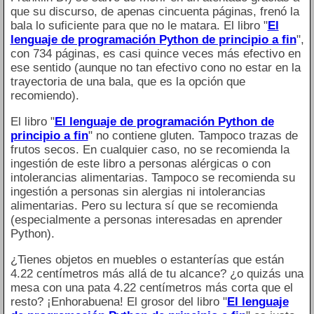
que su discurso, de apenas cincuenta páginas, frenó la
bala lo suficiente para que no le matara. El libro "
El
lenguaje de programación Python de principio a fin
",
con 734 páginas, es casi quince veces más efectivo en
ese sentido (aunque no tan efectivo cono no estar en la
trayectoria de una bala, que es la opción que
recomiendo).
El libro "
El lenguaje de programación Python de
principio a fin
" no contiene gluten. Tampoco trazas de
frutos secos. En cualquier caso, no se recomienda la
ingestión de este libro a personas alérgicas o con
intolerancias alimentarias. Tampoco se recomienda su
ingestión a personas sin alergias ni intolerancias
alimentarias. Pero su lectura sí que se recomienda
(especialmente a personas interesadas en aprender
Python).
¿Tienes objetos en muebles o estanterías que están
4.22 centímetros más allá de tu alcance? ¿o quizás una
mesa con una pata 4.22 centímetros más corta que el
resto? ¡Enhorabuena! El grosor del libro "
El lenguaje