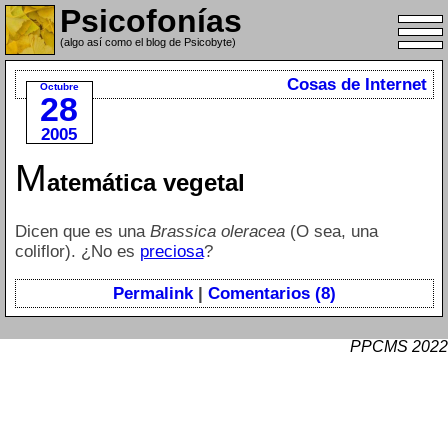
Psicofonías
(algo así como el blog de Psicobyte)
Cosas de Internet
Octubre
28
2005
M
atemática vegetal
Dicen que es una
Brassica oleracea
(O sea, una
coliflor). ¿No es
preciosa
?
Permalink
|
Comentarios (8)
PPCMS 2022