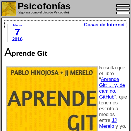
Psicofonías
(algo así como el blog de Psicobyte)
Cosas de Internet
Marzo
7
2016
A
prende Git
Resulta que
el libro
"
Aprende
Git: ... y, de
camino,
GitHub
", que
tenemos
escrito a
medias
entre
JJ
Merelo
y yo,