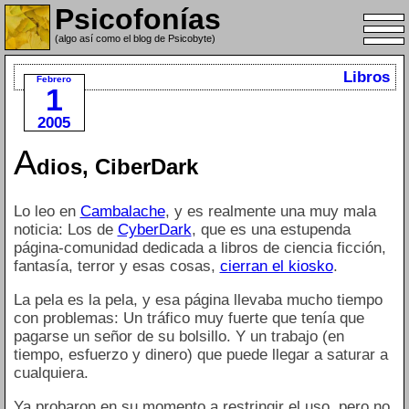
Psicofonías
(algo así como el blog de Psicobyte)
Libros
Febrero
1
2005
A
dios, CiberDark
Lo leo en
Cambalache
, y es realmente una muy mala
noticia: Los de
CyberDark
, que es una estupenda
página-comunidad dedicada a libros de ciencia ficción,
fantasía, terror y esas cosas,
cierran el kiosko
.
La pela es la pela, y esa página llevaba mucho tiempo
con problemas: Un tráfico muy fuerte que tenía que
pagarse un señor de su bolsillo. Y un trabajo (en
tiempo, esfuerzo y dinero) que puede llegar a saturar a
cualquiera.
Ya probaron en su momento a restringir el uso, pero no