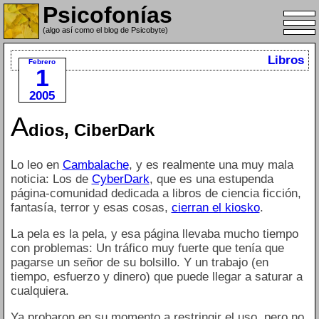
Psicofonías
(algo así como el blog de Psicobyte)
Libros
Febrero
1
2005
A
dios, CiberDark
Lo leo en
Cambalache
, y es realmente una muy mala
noticia: Los de
CyberDark
, que es una estupenda
página-comunidad dedicada a libros de ciencia ficción,
fantasía, terror y esas cosas,
cierran el kiosko
.
La pela es la pela, y esa página llevaba mucho tiempo
con problemas: Un tráfico muy fuerte que tenía que
pagarse un señor de su bolsillo. Y un trabajo (en
tiempo, esfuerzo y dinero) que puede llegar a saturar a
cualquiera.
Ya probaron en su momento a restringir el uso, pero no