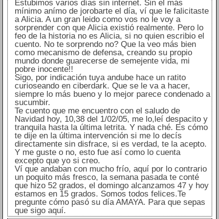
Estubimos varios días sin internet. Sin el más
mínimo anímo de jorobarte el día, ví que le falicitaste
a Alicia. A un gran leido como vos no le voy a
sorprender con que Alicia existió realmente. Pero lo
feo de la historia no es Alicia, si no quien escribio el
cuento. No te sorprendo no? Que la veo más bien
como mecanismo de defensa, creando su propio
mundo donde guarecerse de semejente vida, mi
pobre inocente!!
Sigo, por indicación tuya andube hace un ratito
curioseando en ciberdark. Que se le va a hacer,
siempre lo más bueno y lo mejor parece condenado a
sucumbir.
Te cuento que me encuentro con el saludo de
Navidad hoy, 10,38 del 1/02/05, me lo,leí despacito y
tranquila hasta la última letrita. Y nada ché. Es cómo
te dije en la última intervención si me lo decís
directamente sin disfrace, si es verdad, te la acepto.
Y me guste o no, esto fue así como lo cuenta
excepto que yo si creo.
Ví que andaban con mucho frío, aquí por lo contrario
un poquito más fresco, la semana pasada te conté
que hizo 52 grados, el domingo alcanzamos 47 y hoy
estamos en 15 grados. Somos todos felices.Te
pregunte cómo pasó su día AMAYA. Para que sepas
que sigo aquí.