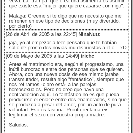
Veva: La "trampa" que crea una asimetría es asumir
que existe esa "mujer que quiere casarse conmigo".
Malaga: Creeme si te digo que no necesito que me
refrenen en ese tipo de decisiones (muy divertido,
por cierto)
[26 de Abril de 2005 a las 22:45]
NinaNutz
jaja, yo al empezar a leer pensaba que te habían
salio de pronto dos novias mu dispuestas a ello... xD
[09 de Mayo de 2005 a las 14:49]
irichc
Antes el matrimonio era, según el progresismo, una
inútil burocracia entre dos personas que se quieren.
Ahora, con una nueva dosis de ese mismo jarabe
transmutador, resulta algo "fantástico", siempre que
nos refiramos -claro está- a las parejas
homosexuales. Pero no creo que haya una
contradicción aquí. Lo fantástico no es que pueda
producirse el enlace entre dos enamorados, sino que
se produzca a pesar del amor, por un acto de pura
voluntad. Eso os fascina. Pronto reclamaréis
legitimar el sexo con vuestra propia madre.
Saludos.