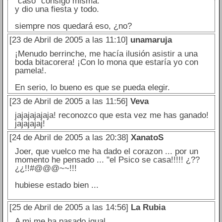
"casó" consigo misma.
y dio una fiesta y todo.
siempre nos quedará eso, ¿no?
[23 de Abril de 2005 a las 11:10]
unamaruja
¡Menudo berrinche, me hacía ilusión asistir a una
boda bitacorera! ¡Con lo mona que estaría yo con
pamela!.
En serio, lo bueno es que se pueda elegir.
[23 de Abril de 2005 a las 11:56]
Veva
jajajajajaja! reconozco que esta vez me has ganado!
jajajajaj!
[24 de Abril de 2005 a las 20:38]
XanatoS
Joer, que vuelco me ha dado el corazon ... por un
momento he pensado ... "el Psico se casa!!!!! ¿??
¿¿!!#@@@~~!!!
hubiese estado bien ...
[25 de Abril de 2005 a las 14:56]
La Rubia
A mi me ha pasado igual...