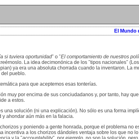
El Mundo 
a si tuviera oportunidad
" o "
El comportamiento de nuestros polí
reérnoslo. La idea decimonónica de los "tipos nacionales" (L
opian) ya era una absoluta chorrada cuando la inventaron. La mo
 del pueblo.
temática para que aceptemos esas tonterías.
cción muy por encima de sus conciudadanos y, por tanto, hay que
ide a estos.
es una solución (ni una explicación). No sólo es una forma implíc
tud y ahondar aún más en la falacia.
s chorizos y poniendo a gente honrada, porque el problema no 
ma incentiva a los chorizos dándoles ventaja sobre los que no l
ncia y la "
accountability
", por ejemplo, no son la solución, per