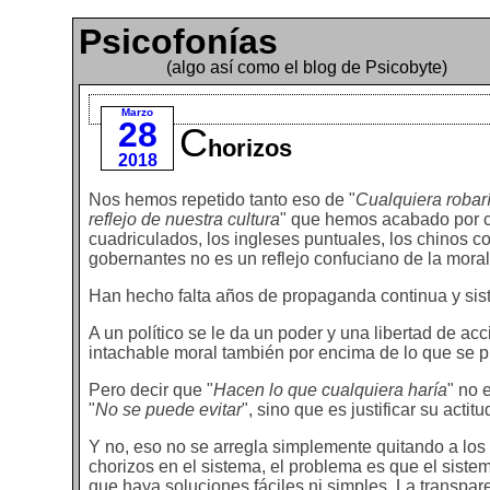
Psicofonías
(algo así como el blog de Psicobyte)
Marzo
28
C
horizos
2018
Nos hemos repetido tanto eso de "
Cualquiera robarí
reflejo de nuestra cultura
" que hemos acabado por c
cuadriculados, los ingleses puntuales, los chinos c
gobernantes no es un reflejo confuciano de la moral
Han hecho falta años de propaganda continua y sis
A un político se le da un poder y una libertad de a
intachable moral también por encima de lo que se p
Pero decir que "
Hacen lo que cualquiera haría
" no 
"
No se puede evitar
", sino que es justificar su acti
Y no, eso no se arregla simplemente quitando a lo
chorizos en el sistema, el problema es que el siste
que haya soluciones fáciles ni simples. La transpare