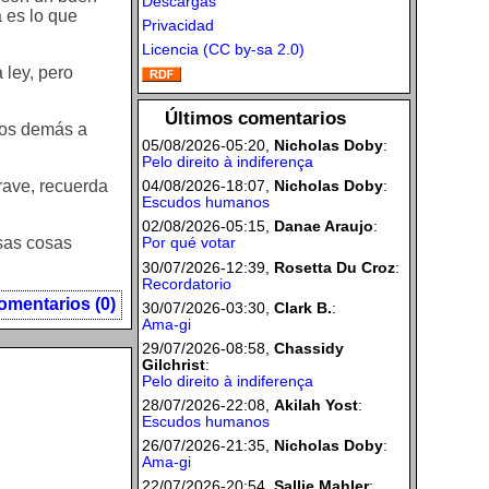
Descargas
a es lo que
Privacidad
Licencia (CC by-sa 2.0)
 ley, pero
Últimos comentarios
 los demás a
05/08/2026-05:20,
Nicholas Doby
:
Pelo direito à indiferença
grave, recuerda
04/08/2026-18:07,
Nicholas Doby
:
Escudos humanos
02/08/2026-05:15,
Danae Araujo
:
Esas cosas
Por qué votar
30/07/2026-12:39,
Rosetta Du Croz
:
Recordatorio
omentarios (0)
30/07/2026-03:30,
Clark B.
:
Ama-gi
29/07/2026-08:58,
Chassidy
Gilchrist
:
Pelo direito à indiferença
28/07/2026-22:08,
Akilah Yost
:
Escudos humanos
26/07/2026-21:35,
Nicholas Doby
:
Ama-gi
22/07/2026-20:54,
Sallie Mahler
: