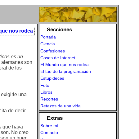
Secciones
que nos rodea
Portada
Ciencia
Confesiones
ticos es un
Cosas de Internet
os alemanes son
El Mundo que nos rodea
ral de los
El tao de la programación
Estupideces
Foto
Libros
 exigirle una
Recortes
Retazos de una vida
ita de decir
Extras
Sobre mí
es que haya
o son. No creo
Contacto
o son un buen