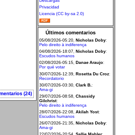
Descargas
Privacidad
Licencia (CC by-sa 2.0)
Últimos comentarios
05/08/2026-05:20,
Nicholas Doby
:
Pelo direito à indiferença
04/08/2026-18:07,
Nicholas Doby
:
Escudos humanos
02/08/2026-05:15,
Danae Araujo
:
Por qué votar
30/07/2026-12:39,
Rosetta Du Croz
:
Recordatorio
30/07/2026-03:30,
Clark B.
:
Ama-gi
mentarios (24)
29/07/2026-08:58,
Chassidy
Gilchrist
:
Pelo direito à indiferença
28/07/2026-22:08,
Akilah Yost
:
Escudos humanos
26/07/2026-21:35,
Nicholas Doby
:
Ama-gi
22/07/2026-20:54,
Sallie Mahler
: