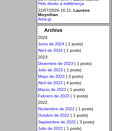
Pelo direito à indiferença
22/07/2026-16:21,
Laurene
Moynihan
:
Ama-gi
Archivo
2024:
Junio de 2024
( 2 posts)
Abril de 2024
( 1 posts)
2023:
Diciembre de 2023
( 1 posts)
Julio de 2023
( 1 posts)
Mayo de 2023
( 3 posts)
Abril de 2023
( 4 posts)
Marzo de 2023
( 1 posts)
Febrero de 2023
( 1 posts)
2022:
Noviembre de 2022
( 1 posts)
Octubre de 2022
( 1 posts)
Septiembre de 2022
( 3 posts)
Julio de 2022
( 1 posts)