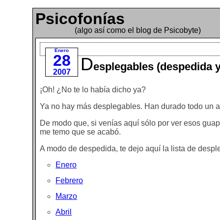
Psicofonías
(algo así como el blog de Psicobyte)
Enero
28
D
esplegables (despedida 
2007
¡Oh! ¿No te lo había dicho ya?
Ya no hay más desplegables. Han durado todo un añ
De modo que, si venías aquí sólo por ver esos gua
me temo que se acabó.
A modo de despedida, te dejo aquí la lista de desp
Enero
Febrero
Marzo
Abril