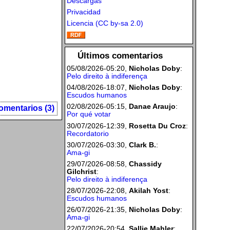
Descargas
Privacidad
Licencia (CC by-sa 2.0)
Últimos comentarios
05/08/2026-05:20,
Nicholas Doby
:
Pelo direito à indiferença
04/08/2026-18:07,
Nicholas Doby
:
Escudos humanos
02/08/2026-05:15,
Danae Araujo
:
omentarios (3)
Por qué votar
30/07/2026-12:39,
Rosetta Du Croz
:
Recordatorio
30/07/2026-03:30,
Clark B.
:
Ama-gi
29/07/2026-08:58,
Chassidy
Gilchrist
:
Pelo direito à indiferença
28/07/2026-22:08,
Akilah Yost
:
Escudos humanos
26/07/2026-21:35,
Nicholas Doby
:
Ama-gi
22/07/2026-20:54,
Sallie Mahler
: