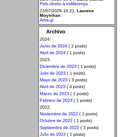
Pelo direito à indiferença
22/07/2026-16:21,
Laurene
Moynihan
:
Ama-gi
Archivo
2024:
Junio de 2024
( 2 posts)
Abril de 2024
( 1 posts)
2023:
Diciembre de 2023
( 1 posts)
Julio de 2023
( 1 posts)
Mayo de 2023
( 3 posts)
Abril de 2023
( 4 posts)
Marzo de 2023
( 1 posts)
Febrero de 2023
( 1 posts)
2022:
Noviembre de 2022
( 1 posts)
Octubre de 2022
( 1 posts)
Septiembre de 2022
( 3 posts)
Julio de 2022
( 1 posts)