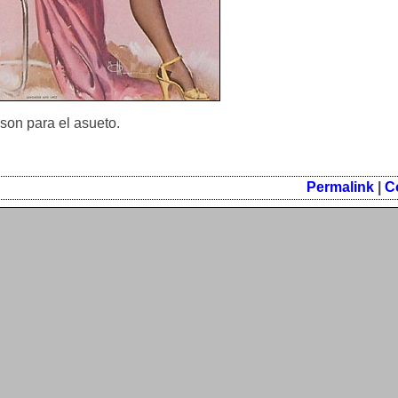
son para el asueto.
Permalink
|
C