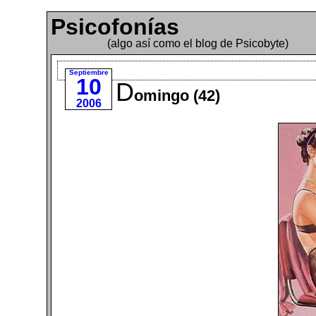
Psicofonías
(algo así como el blog de Psicobyte)
Septiembre
10
D
omingo (42)
2006