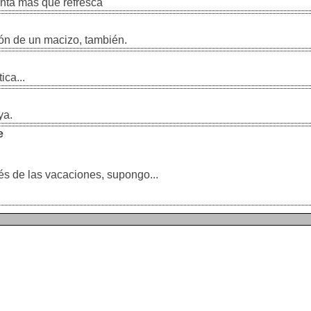
nta mas que refresca
ión de un macizo, también.
ica...
ya.
e
és de las vacaciones, supongo...