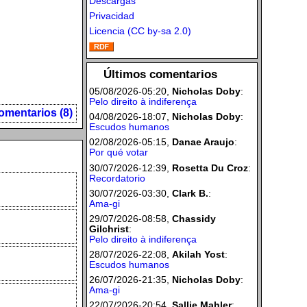
Descargas
Privacidad
Licencia (CC by-sa 2.0)
Últimos comentarios
05/08/2026-05:20,
Nicholas Doby
:
Pelo direito à indiferença
omentarios (8)
04/08/2026-18:07,
Nicholas Doby
:
Escudos humanos
02/08/2026-05:15,
Danae Araujo
:
Por qué votar
30/07/2026-12:39,
Rosetta Du Croz
:
Recordatorio
30/07/2026-03:30,
Clark B.
:
Ama-gi
29/07/2026-08:58,
Chassidy
Gilchrist
:
Pelo direito à indiferença
28/07/2026-22:08,
Akilah Yost
:
Escudos humanos
26/07/2026-21:35,
Nicholas Doby
:
Ama-gi
22/07/2026-20:54,
Sallie Mahler
: