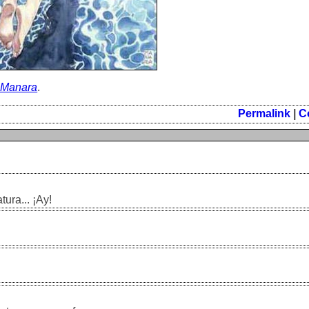
 Manara
.
Permalink
|
C
tura... ¡Ay!