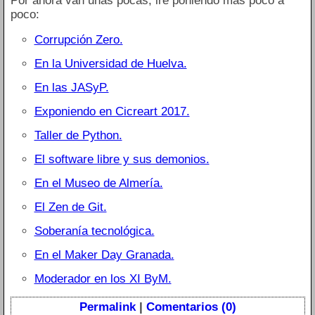
Por ahora van unas pocas, iré poniendo más poco a
poco:
Corrupción Zero.
En la Universidad de Huelva.
En las JASyP.
Exponiendo en Cicreart 2017.
Taller de Python.
El software libre y sus demonios.
En el Museo de Almería.
El Zen de Git.
Soberanía tecnológica.
En el Maker Day Granada.
Moderador en los XI ByM.
Permalink
|
Comentarios (0)