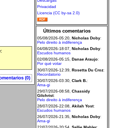
Descargas
Privacidad
Licencia (CC by-sa 2.0)
Últimos comentarios
05/08/2026-05:20,
Nicholas Doby
:
Pelo direito à indiferença
04/08/2026-18:07,
Nicholas Doby
:
:
Escudos humanos
02/08/2026-05:15,
Danae Araujo
:
Por qué votar
30/07/2026-12:39,
Rosetta Du Croz
:
Recordatorio
omentarios (0)
30/07/2026-03:30,
Clark B.
:
Ama-gi
29/07/2026-08:58,
Chassidy
Gilchrist
:
Pelo direito à indiferença
28/07/2026-22:08,
Akilah Yost
:
Escudos humanos
26/07/2026-21:35,
Nicholas Doby
:
Ama-gi
22/07/2026-20:54,
Sallie Mahler
: