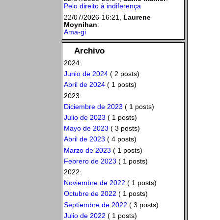
Pelo direito à indiferença
22/07/2026-16:21,
Laurene
Moynihan
:
Ama-gi
Archivo
2024:
Junio de 2024
( 2 posts)
Abril de 2024
( 1 posts)
2023:
Diciembre de 2023
( 1 posts)
Julio de 2023
( 1 posts)
Mayo de 2023
( 3 posts)
Abril de 2023
( 4 posts)
Marzo de 2023
( 1 posts)
Febrero de 2023
( 1 posts)
2022:
Noviembre de 2022
( 1 posts)
Octubre de 2022
( 1 posts)
Septiembre de 2022
( 3 posts)
Julio de 2022
( 1 posts)