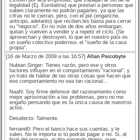
legalidad (Ej. Eurolatina) que prestan a personas que
saben claramente no podrán pagarles, ya que las
cifras no le cierran, pero, con el pié (enganche,
anticipo, adelanto) que reciben,les basta para cerrar
su "negocio". En no más de dos años embargan,
quitan y vuelven a vender y a repetir el ciclo. (Se
aprovechan y destruyen, lo que en nuestro país es
un sueño colectivo poderoso, el "sueño de la casa
propia".
[16 de Marzo de 2009 a las 16:57]
Allan Psicobyte
Nubian Singer: Tienes razón, pero ese y otros
factores influyen en el comportamiento "racional", y
yo trato de hablar de las otras cosas que hacen que
ese comportamiento no sea tan racional...
NaaN: Soy firme defensor del razonamiento como
mejor aproximación a los problemas, pero no me
engaño pensando que es la única causa de nuestros
actos.
Desafecto: Talmente.
fernand0: Pero el banco hace sus cuentas, y le
salen. No le importa si tú podrás pagar o no. Si, al
final del proceso, acaba ganando dinero, pues