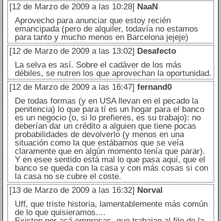
[12 de Marzo de 2009 a las 10:28]
NaaN
Aprovecho para anunciar que estoy recién
emancipada (pero de alquiler, todavía no estamos
para tanto y mucho menos en Barcelona jejeje)
[12 de Marzo de 2009 a las 13:02]
Desafecto
La selva es así. Sobre el cadáver de los más
débiles, se nutren los que aprovechan la oportunidad.
[12 de Marzo de 2009 a las 16:47]
fernand0
De todas formas (y en USA llevan en el pecado la
penitencia) lo que para tí es un hogar para el banco
es un negocio (o, si lo prefieres, es su trabajo): no
deberían dar un crédito a alguien que tiene pocas
probabilidades de devolverlo (y menos en una
situación como la que estábamos que se veía
claramente que en algún momento tenía que parar).
Y en esee sentido está mal lo que pasa aquí, que el
banco se queda con la casa y con más cosas si con
la casa no se cubre el coste.
[13 de Marzo de 2009 a las 16:32]
Norval
Uff, que triste historia, lamentablemente más común
de lo que quisieramos....
Existen por acá empresas, que trabajan al filo de la