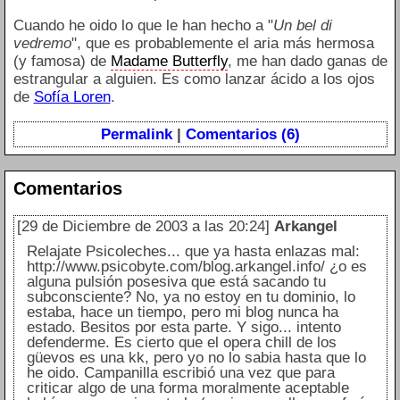
Cuando he oido lo que le han hecho a "
Un bel di
vedremo
", que es probablemente el aria más hermosa
(y famosa) de
Madame Butterfly
, me han dado ganas de
estrangular a alguien. Es como lanzar ácido a los ojos
de
Sofía Loren
.
Permalink
|
Comentarios (6)
Comentarios
[29 de Diciembre de 2003 a las 20:24]
Arkangel
Relajate Psicoleches... que ya hasta enlazas mal:
http://www.psicobyte.com/blog.arkangel.info/ ¿o es
alguna pulsión posesiva que está sacando tu
subconsciente? No, ya no estoy en tu dominio, lo
estaba, hace un tiempo, pero mi blog nunca ha
estado. Besitos por esta parte. Y sigo... intento
defenderme. Es cierto que el opera chill de los
güevos es una kk, pero yo no lo sabia hasta que lo
he oido. Campanilla escribió una vez que para
criticar algo de una forma moralmente aceptable