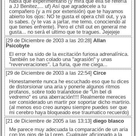
había que experimentarlo (y mira que ella se refería
a JJ Benitez,... uf) Así que agradecele a tu
compañero (y a mi por extensión) que te hayamos
abierto los ojos: NO te gusta el opera chill out, y ya
lo sabes. (y te vas a jartar, me temo, conociendo al
que tienes enfrente). Pero el chill out en general me
gusta... no será el ultimo que te tragues. Jejejeje
[29 de Diciembre de 2003 a las 20:28]
Allan
Psicobyte
El error ha sido de la excitación furiosa adrenalínica.
También se han colado una "agrasión" y unas
"reververaciones". La furia, que me ciega...
[29 de Diciembre de 2003 a las 22:54]
Circe
Honestamente nunca he escuchado eso que tu dices
de distorsionar una aria y ponerle algunos ritmos
profanos, sobre todo tratandose de "Un bel di
vedremo" es una aberración!!!! Realmente mereces
ser considerado un martir por soportar dicho martirio.
(al menos eso creo aunqeu siempre puedes ser que
mi cerebro haya bloqueado ese traumatico recuerdo)
[21 de Diciembre de 2005 a las 13:13]
diego blasco
Me parece muy adecuada la comparación de un aria
con los ojos de la Loren. Cualquier aficionado a la