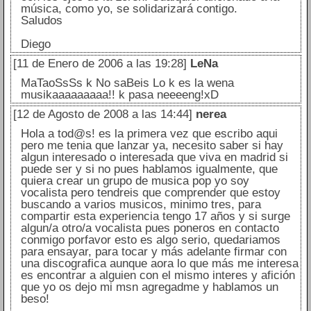
música, como yo, se solidarizará contigo.
Saludos
Diego
[11 de Enero de 2006 a las 19:28]
LeNa
MaTaoSsSs k No saBeis Lo k es la wena
musikaaaaaaaaa!! k pasa neeeeng!xD
[12 de Agosto de 2008 a las 14:44]
nerea
Hola a tod@s! es la primera vez que escribo aqui
pero me tenia que lanzar ya, necesito saber si hay
algun interesado o interesada que viva en madrid si
puede ser y si no pues hablamos igualmente, que
quiera crear un grupo de musica pop yo soy
vocalista pero tendreis que comprender que estoy
buscando a varios musicos, minimo tres, para
compartir esta experiencia tengo 17 años y si surge
algun/a otro/a vocalista pues poneros en contacto
conmigo porfavor esto es algo serio, quedariamos
para ensayar, para tocar y más adelante firmar con
una discografica aunque aora lo que más me interesa
es encontrar a alguien con el mismo interes y afición
que yo os dejo mi msn agregadme y hablamos un
beso!