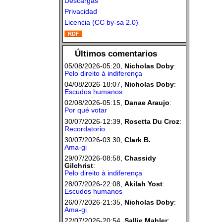
Descargas
Privacidad
Licencia (CC by-sa 2.0)
Últimos comentarios
05/08/2026-05:20,
Nicholas Doby
:
Pelo direito à indiferença
04/08/2026-18:07,
Nicholas Doby
:
Escudos humanos
02/08/2026-05:15,
Danae Araujo
:
Por qué votar
30/07/2026-12:39,
Rosetta Du Croz
:
Recordatorio
30/07/2026-03:30,
Clark B.
:
Ama-gi
29/07/2026-08:58,
Chassidy
Gilchrist
:
Pelo direito à indiferença
28/07/2026-22:08,
Akilah Yost
:
Escudos humanos
26/07/2026-21:35,
Nicholas Doby
:
Ama-gi
22/07/2026-20:54,
Sallie Mahler
: