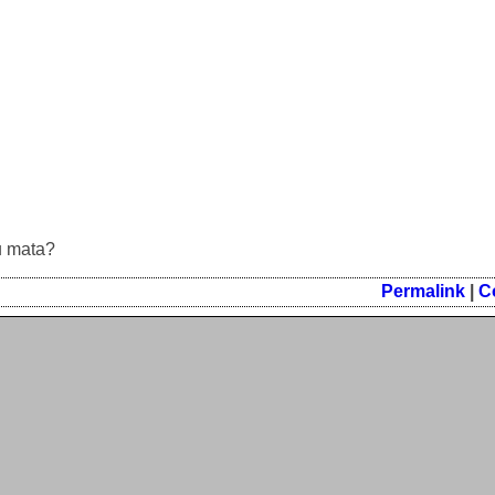
u mata?
Permalink
|
C