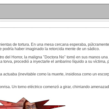
amientas de tortura. En una mesa cercana esperaba, púlcramente
ue podría haber imaginado la retorcida mente de un sádico.
tro del Horror, la maligna "Doctora No" tomó en sus manos una 
a torva, procedió a inyectarle el ambarino líquido a su víctima,
 actuaba (inevitable como la muerte, insidiosa como un escorp
sonrisa. Un torno eléctrico comenzó a girar, chirriando amenaza