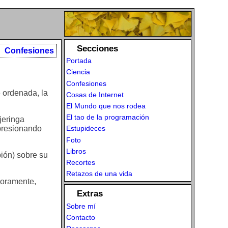
Secciones
Confesiones
Portada
Ciencia
Confesiones
 ordenada, la
Cosas de Internet
El Mundo que nos rodea
El tao de la programación
jeringa
 presionando
Estupideces
Foto
Libros
ión) sobre su
Recortes
Retazos de una vida
doramente,
Extras
Sobre mí
Contacto