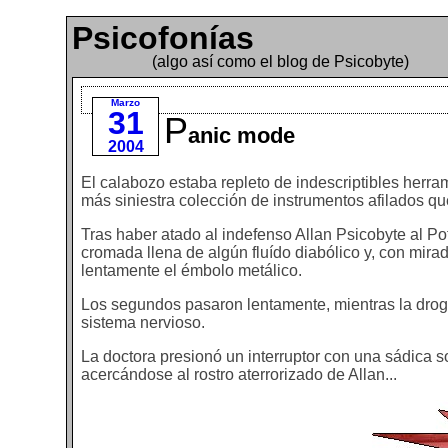
Psicofonías
(algo así como el blog de Psicobyte)
Marzo
31
P
anic mode
2004
El calabozo estaba repleto de indescriptibles herr
más siniestra colección de instrumentos afilados q
Tras haber atado al indefenso Allan Psicobyte al Po
cromada llena de algún fluído diabólico y, con mirad
lentamente el émbolo metálico.
Los segundos pasaron lentamente, mientras la droga
sistema nervioso.
La doctora presionó un interruptor con una sádica 
acercándose al rostro aterrorizado de Allan...