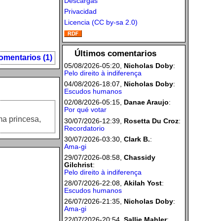
Descargas
Privacidad
Licencia (CC by-sa 2.0)
Últimos comentarios
omentarios (1)
05/08/2026-05:20,
Nicholas Doby
:
Pelo direito à indiferença
04/08/2026-18:07,
Nicholas Doby
:
Escudos humanos
02/08/2026-05:15,
Danae Araujo
:
Por qué votar
ma princesa,
30/07/2026-12:39,
Rosetta Du Croz
:
Recordatorio
30/07/2026-03:30,
Clark B.
:
Ama-gi
29/07/2026-08:58,
Chassidy
Gilchrist
:
Pelo direito à indiferença
28/07/2026-22:08,
Akilah Yost
:
Escudos humanos
26/07/2026-21:35,
Nicholas Doby
:
Ama-gi
22/07/2026-20:54,
Sallie Mahler
: