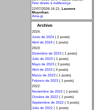
Pelo direito à indiferença
22/07/2026-16:21,
Laurene
Moynihan
:
Ama-gi
Archivo
2024:
Junio de 2024
( 2 posts)
Abril de 2024
( 1 posts)
2023:
Diciembre de 2023
( 1 posts)
Julio de 2023
( 1 posts)
Mayo de 2023
( 3 posts)
Abril de 2023
( 4 posts)
Marzo de 2023
( 1 posts)
Febrero de 2023
( 1 posts)
2022:
Noviembre de 2022
( 1 posts)
Octubre de 2022
( 1 posts)
Septiembre de 2022
( 3 posts)
Julio de 2022
( 1 posts)