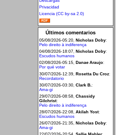
Descargas
Privacidad
Licencia (CC by-sa 2.0)
Últimos comentarios
05/08/2026-05:20,
Nicholas Doby
:
Pelo direito à indiferença
04/08/2026-18:07,
Nicholas Doby
:
Escudos humanos
02/08/2026-05:15,
Danae Araujo
:
Por qué votar
30/07/2026-12:39,
Rosetta Du Croz
:
Recordatorio
30/07/2026-03:30,
Clark B.
:
Ama-gi
29/07/2026-08:58,
Chassidy
Gilchrist
:
Pelo direito à indiferença
28/07/2026-22:08,
Akilah Yost
:
Escudos humanos
26/07/2026-21:35,
Nicholas Doby
:
Ama-gi
22/07/2026-20:54,
Sallie Mahler
: