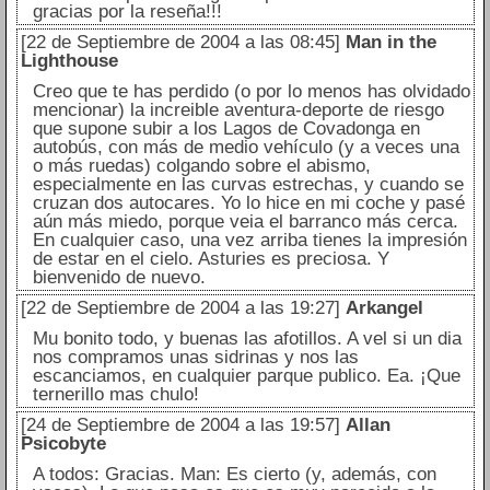
gracias por la reseña!!!
[22 de Septiembre de 2004 a las 08:45]
Man in the
Lighthouse
Creo que te has perdido (o por lo menos has olvidado
mencionar) la increible aventura-deporte de riesgo
que supone subir a los Lagos de Covadonga en
autobús, con más de medio vehículo (y a veces una
o más ruedas) colgando sobre el abismo,
especialmente en las curvas estrechas, y cuando se
cruzan dos autocares. Yo lo hice en mi coche y pasé
aún más miedo, porque veia el barranco más cerca.
En cualquier caso, una vez arriba tienes la impresión
de estar en el cielo. Asturies es preciosa. Y
bienvenido de nuevo.
[22 de Septiembre de 2004 a las 19:27]
Arkangel
Mu bonito todo, y buenas las afotillos. A vel si un dia
nos compramos unas sidrinas y nos las
escanciamos, en cualquier parque publico. Ea. ¡Que
ternerillo mas chulo!
[24 de Septiembre de 2004 a las 19:57]
Allan
Psicobyte
A todos: Gracias. Man: Es cierto (y, además, con