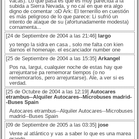
vacas). Lo que pasa es que es muy parecida a la
subida a Sierra Nevada, y no caí en que era algo
digno de comentar :oD Ark: El ternerillo en cuestión
es más peligroso de lo que parece: Li sufrió un
intento de ataque de su (afortunadamente modesta)
cornamenta...
[24 de Septiembre de 2004 a las 21:46]
largo
yo tengo la sidra en casa , solo me falta con kien
darnos el homenaje. el escanciador number one
[25 de Septiembre de 2004 a las 15:35]
Arkangel
Pos na, largui, cualquier noche de estas hay que
arrejuntarse pa rememorar tiempos (o no
rememorarlos, pero arrejuntarse). Ale, a ver si es
verdad.
[25 de Octubre de 2004 a las 12:19]
Autocares
etrambus--Alquiler Autocares--Microbuses madrid-
-Buses Spain
Autocares etrambus--Alquiler Autocares--Microbuses
madrid--Buses Spain
[09 de Septiembre de 2005 a las 03:35]
jose
Vente al atlántico y vas a saber lo que es una marea
grande.