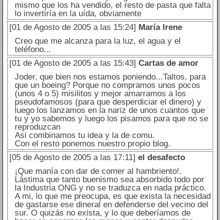
mismo que los ha vendido, el resto de pasta que falta
lo invertiría en la uída, obviamente
[01 de Agosto de 2005 a las 15:24]
María Irene
Creo que me alcanza para la luz, el agua y el
teléfono...
[01 de Agosto de 2005 a las 15:43]
Cartas de amor
Joder, que bien nos estamos poniendo...Taltos, para
que un boeing? Porque no compramos unos pocos
(unos 4 o 5) misilitos y mejor amarramos a los
pseudofamosos (para que desperdiciar el dinero) y
luego los lanzamos en la nariz de unos cuantos que
tu y yo sabemos y luego los pisamos para que no se
reproduzcan
Asi combinamos tu idea y la de comu.
Con el resto ponemos nuestro propio blog.
[05 de Agosto de 2005 a las 17:11]
el desafecto
¡Que manía con dar de comer al hambriento!.
Lástima que tanto buenismo sea absorbido todo por
la Industria ONG y no se traduzca en nada práctico.
A mi, lo que me preocupa, es que exista la necesidad
de gastarse ese dineral en defenderse del vecino del
sur. O quizás no exista, y lo que deberíamos de