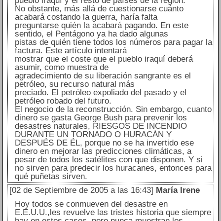
pueblo iraquí y el resto de países de la región.
No obstante, más allá de cuestionarse cuánto
acabará costando la guerra, haría falta
preguntarse quién la acabará pagando. En este
sentido, el Pentágono ya ha dado algunas
pistas de quién tiene todos los números para pagar la
factura. Este artículo intentará
mostrar que el coste que el pueblo iraquí deberá
asumir, como muestra de
agradecimiento de su liberación sangrante es el
petróleo, su recurso natural más
preciado. El petróleo expoliado del pasado y el
petróleo robado del futuro.
El negocio de la reconstrucción. Sin embargo, cuanto
dinero se gasta George Bush para prevenir los
desastres naturales, RIESGOS DE INCENDIO
DURANTE UN TORNADO O HURACÁN Y
DESPUÉS DE ÉL, porque no se ha invertido ese
dinero en mejorar las predicciones climáticas, a
pesar de todos los satélites con que disponen. Y si
no sirven para predecir los huracanes, entonces para
qué puñetas sirven.
[02 de Septiembre de 2005 a las 16:43]
María Irene
Hoy todos se conmueven del desastre en
E.E.U.U.,les revuelve las tristes historia que siempre
hay en estos casos, pero nunca muestran los