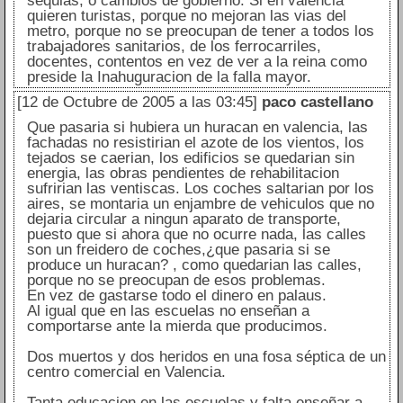
sequias, o cambios de gobierno. Si en valencia
quieren turistas, porque no mejoran las vias del
metro, porque no se preocupan de tener a todos los
trabajadores sanitarios, de los ferrocarriles,
docentes, contentos en vez de ver a la reina como
preside la Inahuguracion de la falla mayor.
[12 de Octubre de 2005 a las 03:45]
paco castellano
Que pasaria si hubiera un huracan en valencia, las
fachadas no resistirian el azote de los vientos, los
tejados se caerian, los edificios se quedarian sin
energia, las obras pendientes de rehabilitacion
sufririan las ventiscas. Los coches saltarian por los
aires, se montaria un enjambre de vehiculos que no
dejaria circular a ningun aparato de transporte,
puesto que si ahora que no ocurre nada, las calles
son un freidero de coches,¿que pasaria si se
produce un huracan? , como quedarian las calles,
porque no se preocupan de esos problemas.
En vez de gastarse todo el dinero en palaus.
Al igual que en las escuelas no enseñan a
comportarse ante la mierda que producimos.
Dos muertos y dos heridos en una fosa séptica de un
centro comercial en Valencia.
Tanta educacion en las escuelas y falta enseñar a