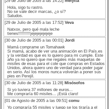
[29 de Julio de 2005 a las 14:22]
melytta
Hola, sigo tu rastro.
No se vale decir marcas, ¿o sí?
Saludos.
[29 de Julio de 2005 a las 17:52]
Veva
Natxox, pero qué mala leche
tienes!!!!!!!!!!jejejejejejeje
[30 de Julio de 2005 a las 00:01]
Jordi
Mamá comprame un Tomahawk
Si mamá, acabo de ver una animación en El País.es
y la verdad es que es lo quiero para mi cumple. Este
año ya no quiero que me regales más maquetas de
misiles de esas para el cole que compras en Estados
Unidos, ahora quiero uno de verdad para poder jugar
en serio. Así los moros nunca volverán a poner sus
pies en Perejil.
[30 de Julio de 2005 a las 11:28]
Misósofos
Si yo tuviera 37 millones de euros...
Me compraría 60 misiles... ¡Está claro!
[01 de Agosto de 2005 a las 09:51]
comu
Yo compraría 55 misiles y luego se los tiraría a el