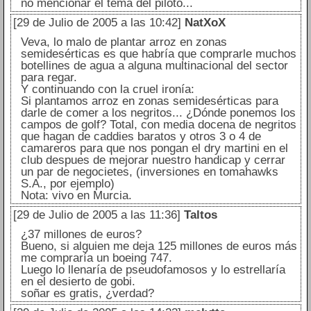
no mencionar el tema del piloto...
[29 de Julio de 2005 a las 10:42]
NatXoX
Veva, lo malo de plantar arroz en zonas
semidesérticas es que habría que comprarle muchos
botellines de agua a alguna multinacional del sector
para regar.
Y continuando con la cruel ironía:
Si plantamos arroz en zonas semidesérticas para
darle de comer a los negritos... ¿Dónde ponemos los
campos de golf? Total, con media docena de negritos
que hagan de caddies baratos y otros 3 o 4 de
camareros para que nos pongan el dry martini en el
club despues de mejorar nuestro handicap y cerrar
un par de negocietes, (inversiones en tomahawks
S.A., por ejemplo)
Nota: vivo en Murcia.
[29 de Julio de 2005 a las 11:36]
Taltos
¿37 millones de euros?
Bueno, si alguien me deja 125 millones de euros más
me compraría un boeing 747.
Luego lo llenaría de pseudofamosos y lo estrellaría
en el desierto de gobi.
soñar es gratis, ¿verdad?