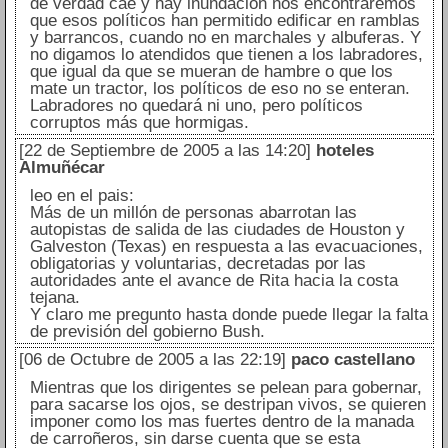
de verdad cae y hay inundación nos encontraremos
que esos políticos han permitido edificar en ramblas
y barrancos, cuando no en marchales y albuferas. Y
no digamos lo atendidos que tienen a los labradores,
que igual da que se mueran de hambre o que los
mate un tractor, los políticos de eso no se enteran.
Labradores no quedará ni uno, pero políticos
corruptos más que hormigas.
[22 de Septiembre de 2005 a las 14:20]
hoteles
Almuñécar
leo en el pais:
Más de un millón de personas abarrotan las
autopistas de salida de las ciudades de Houston y
Galveston (Texas) en respuesta a las evacuaciones,
obligatorias y voluntarias, decretadas por las
autoridades ante el avance de Rita hacia la costa
tejana.
Y claro me pregunto hasta donde puede llegar la falta
de previsión del gobierno Bush.
[06 de Octubre de 2005 a las 22:19]
paco castellano
Mientras que los dirigentes se pelean para gobernar,
para sacarse los ojos, se destripan vivos, se quieren
imponer como los mas fuertes dentro de la manada
de carroñeros, sin darse cuenta que se esta