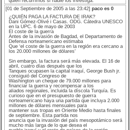
quien recurrimos si nadie los investiga.
[01 de Septiembre de 2005 a las 23:42]
paco es 0
¿QUIÉN PAGA LA FACTURA DE IRAK?
Dani Gómez-Olivé i Casas. ODG. Cátedra UNESCO
en la UPC. 6 de mayo de 2003
El coste de la guerra
Antes de la invasión de Bagdad, el Departamento de
Defensa norteamericano estimaba
Que ‘el coste de la guerra en la región era cercano a
los 20.000 millones de dólares’
Sin embargo, la factura será más elevada. El 16 de
abril, cuatro días después que los
Tanques ocupasen la capital iraquí, George Bush jr.
consiguió del Congreso de
Washington un cheque de 79.000 millones para
financiar la guerra y recompensar a los
aliados regionales, incluida la díscola Turquía. Es
curioso que en el presupuesto de guerra
norteamericano haya una partida que incluya 2.000
millones de dólares mensuales para
mantener sus tropas en Oriente Medio hasta finales
de septiembre. Esta partida nos
anuncia que la invasión del país mesopotámico será
mucho más larga de lo que desea el