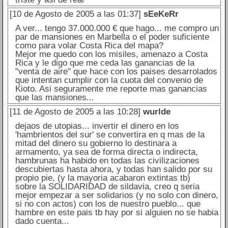
[10 de Agosto de 2005 a las 01:37]
sEeKeRr
A ver... tengo 37.000.000 € que hago... me compro un
par de mansiones en Marbella o el poder suficiente
como para volar Costa Rica del mapa?
Mejor me quedo con los misiles, amenazo a Costa
Rica y le digo que me ceda las ganancias de la
"venta de aire" que hace con los paises desarrolados
que intentan cumplir con la cuota del convenio de
Kioto. Asi seguramente me reporte mas ganancias
que las mansiones...
[11 de Agosto de 2005 a las 10:28]
wurlde
dejaos de utopias... invertir el dinero en los
'hambrientos del sur' se convertira en q mas de la
mitad del dinero su gobierno lo destinara a
armamento, ya sea de forma directa o indirecta,
hambrunas ha habido en todas las civilizaciones
descubiertas hasta ahora, y todas han salido por su
propio pie, (y la mayoria acabaron extintas tb)
sobre la SOLIDARIDAD de sildavia, creo q seria
mejor empezar a ser solidarios (y no solo con dinero,
si no con actos) con los de nuestro pueblo... que
hambre en este pais tb hay por si alguien no se habia
dado cuenta...