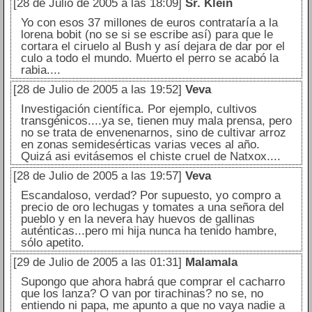
[28 de Julio de 2005 a las 18:09]
Sr. Klein
Yo con esos 37 millones de euros contrataría a la
lorena bobit (no se si se escribe así) para que le
cortara el ciruelo al Bush y así dejara de dar por el
culo a todo el mundo. Muerto el perro se acabó la
rabia....
[28 de Julio de 2005 a las 19:52]
Veva
Investigación científica. Por ejemplo, cultivos
transgénicos....ya se, tienen muy mala prensa, pero
no se trata de envenenarnos, sino de cultivar arroz
en zonas semidesérticas varias veces al año.
Quizá asi evitásemos el chiste cruel de Natxox....
[28 de Julio de 2005 a las 19:57]
Veva
Escandaloso, verdad? Por supuesto, yo compro a
precio de oro lechugas y tomates a una señora del
pueblo y en la nevera hay huevos de gallinas
auténticas...pero mi hija nunca ha tenido hambre,
sólo apetito.
[29 de Julio de 2005 a las 01:31]
Malamala
Supongo que ahora habrá que comprar el cacharro
que los lanza? O van por tirachinas? no se, no
entiendo ni papa, me apunto a que no vaya nadie a