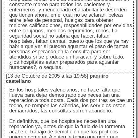
constante mareo para todos los pacientes y
enfermeros, y mencionado el apabullante desorden
que tienen ahora, en el cual no se aclaran, peleas
entre jefes de personal, huelgas para obtener
mejores calificaciones, resposabilidades por envidias
entre cirujanos, medicos deprimidos, robos. La
seguridad social no sabria que hacer, faltan
hospitales, faltan camas, puesto que los que ya hay
habria que ver si pueden aguantar el peso de tantas
personas esperando en la consulta para ser
atendidos si se produce un huracan. y sobre todo,
¿los hospitales estan preparados para aguantar
huracanes?, o sequias.
[13 de Octubre de 2005 a las 19:58]
paquiro
castellano
En los hospitales valencianos, no hace falta que
llueva para dejar demostrado que necesitan una
reparacion a toda costa. Cada dos por tres se cae un
techo, se rompen las cañerias, los servicios estan
demacrados, las consultas sufren abandono.
En definitiva, que los hospitales necesitan una
reparacion ya, antes de que la furia de la tormenta
acabe el trabajo de demolicion que los politicos
quieren cometer. A quien le tengo que pedir que