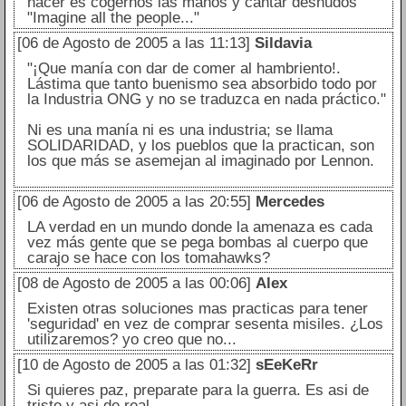
hacer es cogernos las manos y cantar desnudos
"Imagine all the people..."
[06 de Agosto de 2005 a las 11:13]
Sildavia
"¡Que manía con dar de comer al hambriento!.
Lástima que tanto buenismo sea absorbido todo por
la Industria ONG y no se traduzca en nada práctico."
Ni es una manía ni es una industria; se llama
SOLIDARIDAD, y los pueblos que la practican, son
los que más se asemejan al imaginado por Lennon.
[06 de Agosto de 2005 a las 20:55]
Mercedes
LA verdad en un mundo donde la amenaza es cada
vez más gente que se pega bombas al cuerpo que
carajo se hace con los tomahawks?
[08 de Agosto de 2005 a las 00:06]
Alex
Existen otras soluciones mas practicas para tener
'seguridad' en vez de comprar sesenta misiles. ¿Los
utilizaremos? yo creo que no...
[10 de Agosto de 2005 a las 01:32]
sEeKeRr
Si quieres paz, preparate para la guerra. Es asi de
triste y asi de real