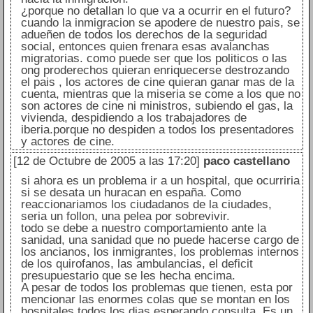
¿porque no detallan lo que va a ocurrir en el futuro?
cuando la inmigracion se apodere de nuestro pais, se
adueñen de todos los derechos de la seguridad
social, entonces quien frenara esas avalanchas
migratorias. como puede ser que los politicos o las
ong proderechos quieran enriquecerse destrozando
el pais , los actores de cine quieran ganar mas de la
cuenta, mientras que la miseria se come a los que no
son actores de cine ni ministros, subiendo el gas, la
vivienda, despidiendo a los trabajadores de
iberia.porque no despiden a todos los presentadores
y actores de cine.
[12 de Octubre de 2005 a las 17:20]
paco castellano
si ahora es un problema ir a un hospital, que ocurriria
si se desata un huracan en españa. Como
reaccionariamos los ciudadanos de la ciudades,
seria un follon, una pelea por sobrevivir.
todo se debe a nuestro comportamiento ante la
sanidad, una sanidad que no puede hacerse cargo de
los ancianos, los inmigrantes, los problemas internos
de los quirofanos, las ambulancias, el deficit
presupuestario que se les hecha encima.
A pesar de todos los problemas que tienen, esta por
mencionar las enormes colas que se montan en los
hospitales todos los dias esperando consulta. Es un