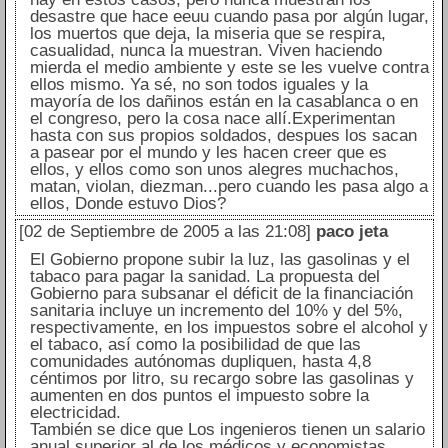
desastre que hace eeuu cuando pasa por algún lugar,
los muertos que deja, la miseria que se respira,
casualidad, nunca la muestran. Viven haciendo
mierda el medio ambiente y este se les vuelve contra
ellos mismo. Ya sé, no son todos iguales y la
mayoría de los dañinos están en la casablanca o en
el congreso, pero la cosa nace allí.Experimentan
hasta con sus propios soldados, despues los sacan
a pasear por el mundo y les hacen creer que es
ellos, y ellos como son unos alegres muchachos,
matan, violan, diezman...pero cuando les pasa algo a
ellos, Donde estuvo Dios?
[02 de Septiembre de 2005 a las 21:08]
paco jeta
El Gobierno propone subir la luz, las gasolinas y el
tabaco para pagar la sanidad. La propuesta del
Gobierno para subsanar el déficit de la financiación
sanitaria incluye un incremento del 10% y del 5%,
respectivamente, en los impuestos sobre el alcohol y
el tabaco, así como la posibilidad de que las
comunidades autónomas dupliquen, hasta 4,8
céntimos por litro, su recargo sobre las gasolinas y
aumenten en dos puntos el impuesto sobre la
electricidad.
También se dice que Los ingenieros tienen un salario
anual superior al de los médicos y economistas