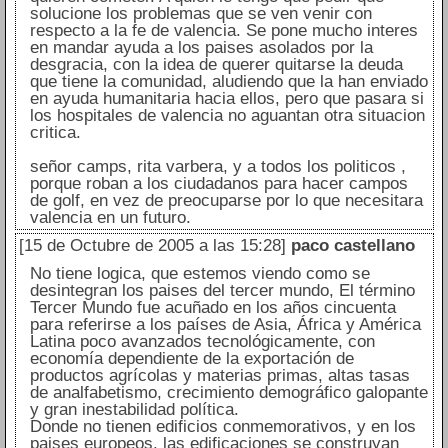
solucione los problemas que se ven venir con
respecto a la fe de valencia. Se pone mucho interes
en mandar ayuda a los paises asolados por la
desgracia, con la idea de querer quitarse la deuda
que tiene la comunidad, aludiendo que la han enviado
en ayuda humanitaria hacia ellos, pero que pasara si
los hospitales de valencia no aguantan otra situacion
critica.
señor camps, rita varbera, y a todos los politicos ,
porque roban a los ciudadanos para hacer campos
de golf, en vez de preocuparse por lo que necesitara
valencia en un futuro.
[15 de Octubre de 2005 a las 15:28]
paco castellano
No tiene logica, que estemos viendo como se
desintegran los paises del tercer mundo, El término
Tercer Mundo fue acuñado en los años cincuenta
para referirse a los países de Asia, África y América
Latina poco avanzados tecnológicamente, con
economía dependiente de la exportación de
productos agrícolas y materias primas, altas tasas
de analfabetismo, crecimiento demográfico galopante
y gran inestabilidad política.
Donde no tienen edificios conmemorativos, y en los
paises europeos, las edificaciones se construyan