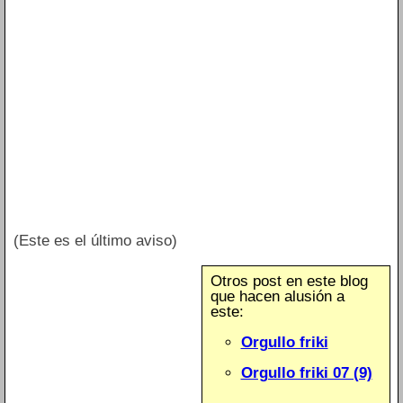
(Este es el último aviso)
Otros post en este blog
que hacen alusión a
este:
Orgullo friki
Orgullo friki 07 (9)