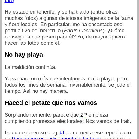
faro
.
Ha estado en tenerife, y se ha traido (entre otras
muchas fotos) algunas deliciosas imágenes de la fauna
y flora locales. En particular, me ha encantado ese
perfil altivo del herrerillo (
Parus Caeruleus
). ¿Cómo
conseguirá que posen para él? Yo, de mayor, quiero
hacer las fotos como él.
No hay playa
La maldición continúa.
Ya va para un més que intentamos ir a la playa, pero
todos los fines de semana, invariablemente, se jode el
tiempo. Así no hay manera.
Haced el petate que nos vamos
Sorprendentemente, parece que
ZP
empieza
cumpliendo promesas electorales: Nos vamos de Irak.
Lo comenta en su blog
JJ
, lo comenta ese republicano
de
Pensamientos radicalmente eclécticos
, lo comenta