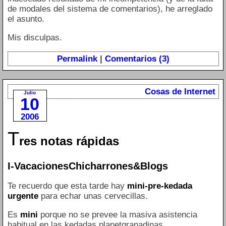
de modales del sistema de comentarios), he arreglado
el asunto.
Mis disculpas.
Permalink
|
Comentarios (3)
Cosas de Internet
Julio
10
2006
T
res notas rápidas
I-VacacionesChicharrones&Blogs
Te recuerdo que esta tarde hay
mini-pre-kedada
urgente
para echar unas cervecillas.
Es
mini
porque no se prevee la masiva asistencia
habitual en las kedadas planetgranadinas.