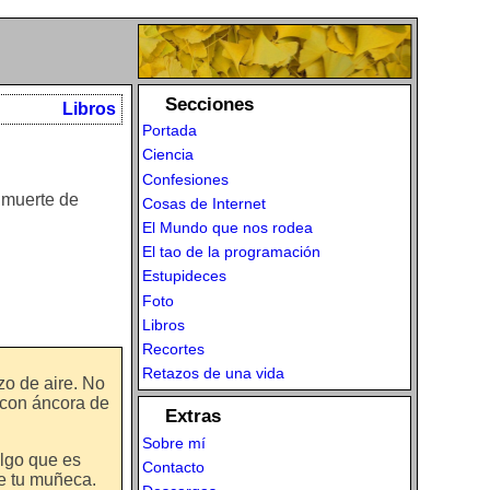
Secciones
Libros
Portada
Ciencia
Confesiones
e muerte de
Cosas de Internet
El Mundo que nos rodea
El tao de la programación
Estupideces
Foto
Libros
Recortes
Retazos de una vida
zo de aire. No
 con áncora de
Extras
Sobre mí
algo que es
Contacto
de tu muñeca.