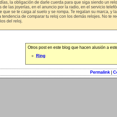
ías, la obligación de darle cuerda para que siga siendo un reloj
 de las joyerías, en el anuncio por la radio, en el servicio telefó
de que se te caiga al suelo y se rompa. Te regalan su marca, y l
 tendencia de comparar tu reloj con los demás relojes. No te re
os del reloj.
Otros post en este blog que hacen alusión a este
Ring
Permalink
|
C