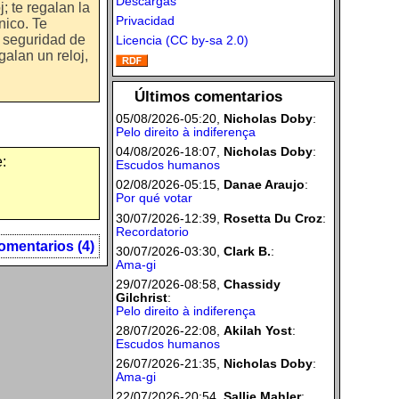
Descargas
; te regalan la
Privacidad
nico. Te
a seguridad de
Licencia (CC by-sa 2.0)
galan un reloj,
Últimos comentarios
05/08/2026-05:20,
Nicholas Doby
:
Pelo direito à indiferença
04/08/2026-18:07,
Nicholas Doby
:
:
Escudos humanos
02/08/2026-05:15,
Danae Araujo
:
Por qué votar
30/07/2026-12:39,
Rosetta Du Croz
:
Recordatorio
omentarios (4)
30/07/2026-03:30,
Clark B.
:
Ama-gi
29/07/2026-08:58,
Chassidy
Gilchrist
:
Pelo direito à indiferença
28/07/2026-22:08,
Akilah Yost
:
Escudos humanos
26/07/2026-21:35,
Nicholas Doby
:
Ama-gi
22/07/2026-20:54,
Sallie Mahler
: