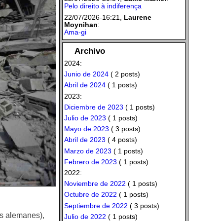
Pelo direito à indiferença
22/07/2026-16:21,
Laurene
Moynihan
:
Ama-gi
Archivo
2024:
Junio de 2024
( 2 posts)
Abril de 2024
( 1 posts)
2023:
Diciembre de 2023
( 1 posts)
Julio de 2023
( 1 posts)
Mayo de 2023
( 3 posts)
Abril de 2023
( 4 posts)
Marzo de 2023
( 1 posts)
Febrero de 2023
( 1 posts)
2022:
Noviembre de 2022
( 1 posts)
Octubre de 2022
( 1 posts)
Septiembre de 2022
( 3 posts)
os alemanes),
Julio de 2022
( 1 posts)