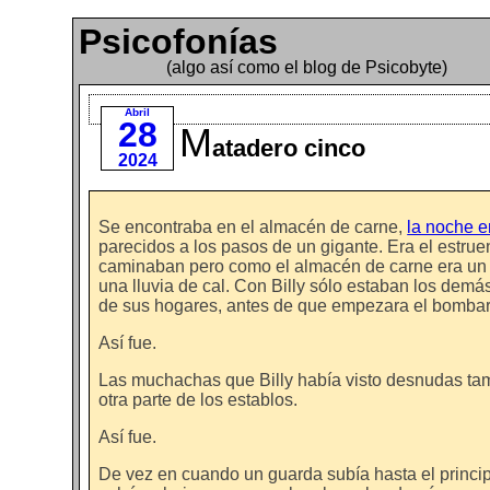
Psicofonías
(algo así como el blog de Psicobyte)
Abril
28
M
atadero cinco
2024
Se encontraba en el almacén de carne,
la noche e
parecidos a los pasos de un gigante. Era el estru
caminaban pero como el almacén de carne era un r
una lluvia de cal. Con Billy sólo estaban los dem
de sus hogares, antes de que empezara el bombard
Así fue.
Las muchachas que Billy había visto desnudas tam
otra parte de los establos.
Así fue.
De vez en cuando un guarda subía hasta el princip