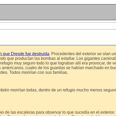
n que Dresde fue destruida
. Procedentes del exterior se oían u
endo que producían las bombas al estallar. Los gigantes camina
efugio muy seguro todo lo que lograban allí era provocar, de v
ás americanos, cuatro de los guardas se habían marchado en bus
eo. Todos morirían con sus familias.
bién morirían todas, dentro de un refugio mucho menos seguro 
io de las escaleras para observar lo que sucedía en el exterior