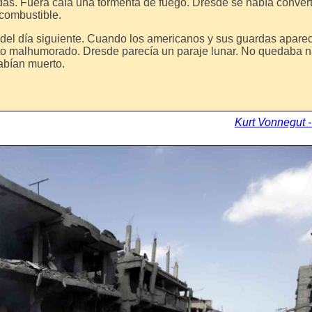
das. Fuera caía una tormenta de fuego. Dresde se había conver
 combustible.
del día siguiente. Cuando los americanos y sus guardas apareci
to malhumorado. Dresde parecía un paraje lunar. No quedaba n
habían muerto.
Kurt Vonnegut 