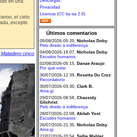
Descargas
tido en una
Privacidad
Licencia (CC by-sa 2.0)
eron, el cielo
ada, excepto
Últimos comentarios
05/08/2026-05:20,
Nicholas Doby
:
Pelo direito à indiferença
04/08/2026-18:07,
Nicholas Doby
:
- Matadero cinco
Escudos humanos
02/08/2026-05:15,
Danae Araujo
:
Por qué votar
30/07/2026-12:39,
Rosetta Du Croz
:
Recordatorio
30/07/2026-03:30,
Clark B.
:
Ama-gi
29/07/2026-08:58,
Chassidy
Gilchrist
:
Pelo direito à indiferença
28/07/2026-22:08,
Akilah Yost
:
Escudos humanos
26/07/2026-21:35,
Nicholas Doby
:
Ama-gi
22/07/2026-20:54,
Sallie Mahler
: