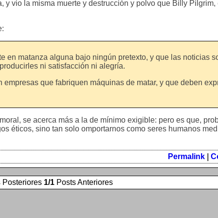
a, y vio la misma muerte y destrucción y polvo que Billy Pilgrim,
e:
 en matanza alguna bajo ningún pretexto, y que las noticias s
oducirles ni satisfacción ni alegría.
en empresas que fabriquen máquinas de matar, y que deben exp
moral, se acerca más a la de mínimo exigible: pero es que, pr
igos éticos, sino tan solo omportarnos como seres humanos me
Permalink
|
C
 Posteriores
1/1
Posts Anteriores