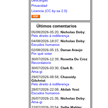
Descargas
Privacidad
Licencia (CC by-sa 2.0)
Últimos comentarios
05/08/2026-05:20,
Nicholas Doby
:
Pelo direito à indiferença
04/08/2026-18:07,
Nicholas Doby
:
Escudos humanos
02/08/2026-05:15,
Danae Araujo
:
Por qué votar
30/07/2026-12:39,
Rosetta Du Croz
:
Recordatorio
30/07/2026-03:30,
Clark B.
:
Ama-gi
29/07/2026-08:58,
Chassidy
Gilchrist
:
Pelo direito à indiferença
28/07/2026-22:08,
Akilah Yost
:
Escudos humanos
26/07/2026-21:35,
Nicholas Doby
:
Ama-gi
22/07/2026-20:54,
Sallie Mahler
: