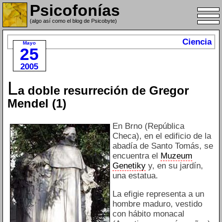
Psicofonías
(algo así como el blog de Psicobyte)
Ciencia
Mayo
25
2005
L
a doble resurreción de Gregor
Mendel (1)
En Brno (República
Checa), en el edificio de la
abadía de Santo Tomás, se
encuentra el
Muzeum
Genetiky
y, en su jardín,
una estatua.
La efigie representa a un
hombre maduro, vestido
con hábito monacal