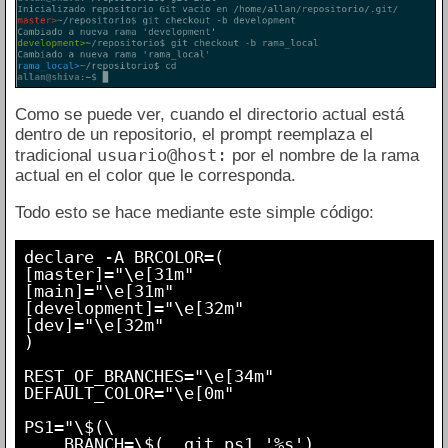
Como se puede ver, cuando el directorio actual está
dentro de un repositorio, el prompt reemplaza el
usuario@host:
tradicional
por el nombre de la rama
actual en el color que le corresponda.
Todo esto se hace mediante este simple código:
declare -A BRCOLOR=(

[master]="\e[31m"

[main]="\e[31m"

[development]="\e[32m"

[dev]="\e[32m"

)

REST_OF_BRANCHES="\e[34m"

DEFAULT_COLOR="\e[0m"

PS1="\$(\

    BRANCH=\$(__git_ps1 '%s')
