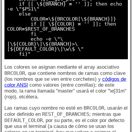
    if [[ \${BRANCH} = '' ]]; then echo 
-e \"$PS1\"

    else

        COLOR=\${BRCOLOR[\${BRANCH}]}

        if [[ \${COLOR} = '' ]]; then 
COLOR=$REST_OF_BRANCHES

        fi

        echo -e \"\
[\${COLOR}\]\${BRANCH}>\
[${DEFAULT_COLOR}\]\w\$ \"

Los colores se asignan mediante el array asociativo
BRCOLOR
, que contiene nombres de ramas como clave
(los nombres que se ven entre corchetes) y
códigos de
color ANSI
como valores (entre comillas); de este
modo, la rama llamada "master" usará el color "\e[31m"
(rojo), etcétera.
BRCOLOR
Las ramas cuyo nombre no esté en
, usarán el
REST_OF_BRANCHES
color definido en
; mientras que
DEFAULT_COLOR
, por su parte, es el color por defecto
que usa el terminal (a causa de cómo se usan los