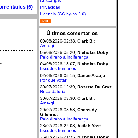
Descargas
omentarios (6)
Privacidad
Licencia (CC by-sa 2.0)
Últimos comentarios
09/08/2026-02:38,
Clark B.
:
Ama-gi
05/08/2026-05:20,
Nicholas Doby
:
Pelo direito à indiferença
..
04/08/2026-18:07,
Nicholas Doby
:
Escudos humanos
02/08/2026-05:15,
Danae Araujo
:
Por qué votar
30/07/2026-12:39,
Rosetta Du Croz
:
Recordatorio
30/07/2026-03:30,
Clark B.
:
Ama-gi
29/07/2026-08:58,
Chassidy
Gilchrist
:
Pelo direito à indiferença
28/07/2026-22:08,
Akilah Yost
:
Escudos humanos
26/07/2026-21:35,
Nicholas Doby
: