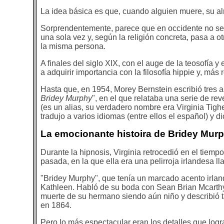
La idea básica es que, cuando alguien muere, su al
Sorprendentemente, parece que en occidente no se l
una sola vez y, según la religión concreta, pasa a o
la misma persona.
A finales del siglo XIX, con el auge de la teosofía y
a adquirir importancia con la filosofía hippie y, má
Hasta que, en 1954, Morey Bernstein escribió tres a
Bridey Murphy
", en el que relataba una serie de re
(es un alias, su verdadero nombre era Virginia Tigh
tradujo a varios idiomas (entre ellos el español) y 
La emocionante histoira de Bridey Mur
Durante la hipnosis, Virginia retrocedió en el tiemp
pasada, en la que ella era una pelirroja irlandesa 
"Bridey Murphy", que tenía un marcado acento irlan
Kathleen. Habló de su boda con Sean Brian Mcarthy 
muerte de su hermano siendo aún niño y describió 
en 1864.
Pero lo más espectacular eran los detalles que logr