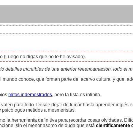
do (Luego no digas que no te he avisado).
ó detalles increibles de una anterior reeencarnación. todo el 
l mundo conoce, que forman parte del acervo cultural y que, a
pios
mitos indemostrados
, pero la lista es infinita.
valen para todo. Desde dejar de fumar hasta aprender inglés es
 psicólogos metidos a mesmeristas.
o la herramienta definitiva para recordar cosas olvidadas. Difi
ncione, sin el menor asomo de duda que está
científicament