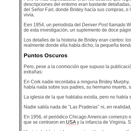
descripciones del entorno eran bastante detalladas,
del Señor Farr, donde Bridey hacía sus compras, o 
vivía.
Een 1954, un periodista del
Denver Post
llamado Wil
de esta investigación, un suplemento de doce página
Los detalles de la historia de Bridey eran ciertos: lo
realmente donde ella había dicho, la pequeña tienda
Puntos Oscuros
Pero, pese a la conmoción que supuso la publicaci
extrañas:
En Cork nadie recordaba a ninguna Bridey Murphy. 
había nada sobre sus padres, su hermano muerto, s
La iglesia de la que hablaba existía, pero no había 
Nadie sabía nada de "Las Praderas" ni, en realida
En 1956, el periódico Chicago American comenzo otr
que se centraron en
USA
y la infancia de Virginia.