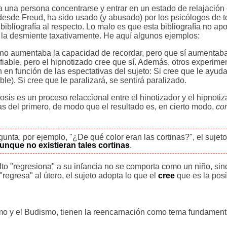
a una persona concentrarse y entrar en un estado de relajación 
 desde Freud, ha sido usado (y abusado) por los psicólogos de t
ibliografía al respecto. Lo malo es que esta bibliografía no ap
, la desmiente taxativamente. He aquí algunos ejemplos:
o aumentaba la capacidad de recordar, pero que sí aumentaba
 fiable, pero el hipnotizado cree que sí. Además, otros experime
 en función de las espectativas del sujeto: Si cree que le ayuda
le). Si cree que le paralizará, se sentirá paralizado.
is es un proceso relaccional entre el hinotizador y el hipnotiz
vas del primero, de modo que el resultado es, en cierto modo,
co
egunta, por ejemplo, "¿De qué color eran las cortinas?", el sujeto
unque no existieran tales cortinas
.
to "regresiona" a su infancia no se comporta como un niño, si
egresa" al útero, el sujeto adopta lo que el
cree
que es la posic
smo y el Budismo, tienen la reencarnación como tema fundament