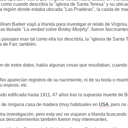
 como cuando describía la "iglesia de Santa Teresa" y su ubicac
la región donde estaba ubicada "Las Praderas", la casita de m
liam Barker viajó a Irlanda para investigar el relato de Virginia
s titulado "
La verdad sobre Bridey Murphy
", fueron fascinantes
s paisajes eran tal como ella los describía, la "iglesia de Santa 
 de Farr, también.
ón de estos datos, había algunas cosas que resultaban, cuand
No aparecían registros de su nacimiento, ni de su boda o muer
u esposo, etc.
sido edificada hasta 1911, 47 años tras la supuesta muerte de B
d, de ninguna casa de madera (muy habituales en
USA
, pero no 
a investigación, pero esta vez no viajaron a Irlanda buscando a
 Sus descubrimientos también fueron muy interesantes.