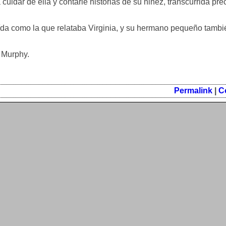
 cuidar de ella y contarle historias de su niñez, transcurrida pr
da como la que relataba Virginia, y su hermano pequeño tambi
 Murphy.
Permalink
|
C