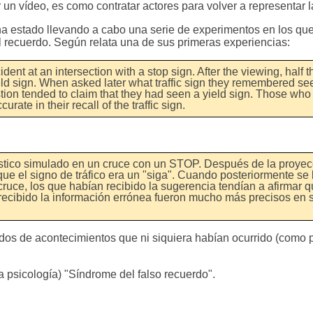
 un vídeo, es como contratar actores para volver a representar l
 ha estado llevando a cabo una serie de experimentos en los qu
l recuerdo. Según relata una de sus primeras experiencias:
dent at an intersection with a stop sign. After the viewing, half t
ield sign. When asked later what traffic sign they remembered see
tion tended to claim that they had seen a yield sign. Those who
te in their recall of the traffic sign.
ilístico simulado en un cruce con un STOP. Después de la proyec
que el signo de tráfico era un "siga". Cuando posteriormente se
cruce, los que habían recibido la sugerencia tendían a afirmar 
 recibido la información errónea fueron mucho más precisos en 
dos de acontecimientos que ni siquiera habían ocurrido (como 
la psicología) "Síndrome del falso recuerdo".