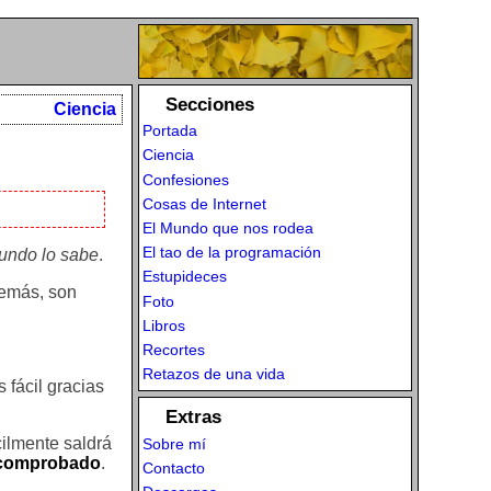
Secciones
Ciencia
Portada
Ciencia
Confesiones
Cosas de Internet
El Mundo que nos rodea
El tao de la programación
mundo lo sabe
.
Estupideces
demás, son
Foto
Libros
Recortes
Retazos de una vida
 fácil gracias
Extras
cilmente saldrá
Sobre mí
e comprobado
.
Contacto