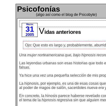
Psicofonías
(algo así como el blog de Psicobyte)
Marzo
31
V
idas anteriores
2005
Ojo: Que esto es largo y, probablemente, aburri
Una mujer norteamericana que, bajo hipnosis record
Las leyendas urbanas son esas historias que todo e
falsas.
Ya hice una vez una pequeña selección de mis pro
La hipnosis, por ejemplo, es una de esas cosas que 
al poder de magos de salón, sacerdotes
nueva era
y
En concreto, la hinosis parece haberse revelado com
el tema de la
hipnosis regresiva
sin que alguien me