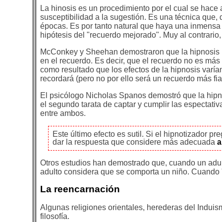
La hinosis es un procedimiento por el cual se hace 
susceptibilidad a la sugestión. Es una técnica que,
épocas. Es por tanto natural que haya una inmensa b
hipótesis del "recuerdo mejorado". Muy al contrario
McConkey y Sheehan demostraron que la hipnosis n
en el recuerdo. Es decir, que el recuerdo no es más
como resultado que los efectos de la hipnosis varían
recordará (pero no por ello será un recuerdo más fiab
El psicólogo Nicholas Spanos demostró que la hipnos
el segundo tarata de captar y cumplir las espectati
entre ambos.
Este último efecto es sutil. Si el hipnotizador pr
dar la respuesta que considere más adecuada
a
Otros estudios han demostrado que, cuando un adul
adulto considera que se comporta un niño. Cuando "r
La reencarnación
Algunas religiones orientales, herederas del Indui
filosofía.