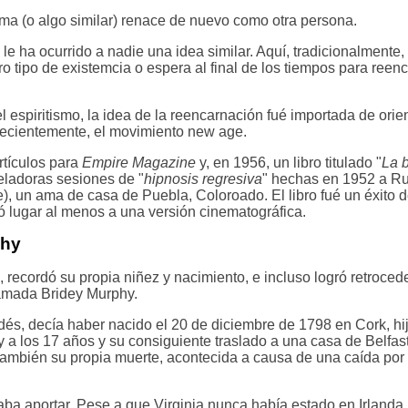
ma (o algo similar) renace de nuevo como otra persona.
e ha ocurrido a nadie una idea similar. Aquí, tradicionalmente,
tro tipo de existemcia o espera al final de los tiempos para ree
 el espiritismo, la idea de la reencarnación fué importada de ori
s recientemente, el movimiento new age.
rtículos para
Empire Magazine
y, en 1956, un libro titulado "
La 
veladoras sesiones de "
hipnosis regresiva
" hechas en 1952 a R
e), un ama de casa de Puebla, Coloroado. El libro fué un éxito d
dió lugar al menos a una versión cinematográfica.
phy
o, recordó su propia niñez y nacimiento, e incluso logró retroced
llamada Bridey Murphy.
dés, decía haber nacido el 20 de diciembre de 1798 en Cork, h
a los 17 años y su consiguiente traslado a una casa de Belfast
también su propia muerte, acontecida a causa de una caída por
aba aportar. Pese a que Virginia nunca había estado en Irlanda,