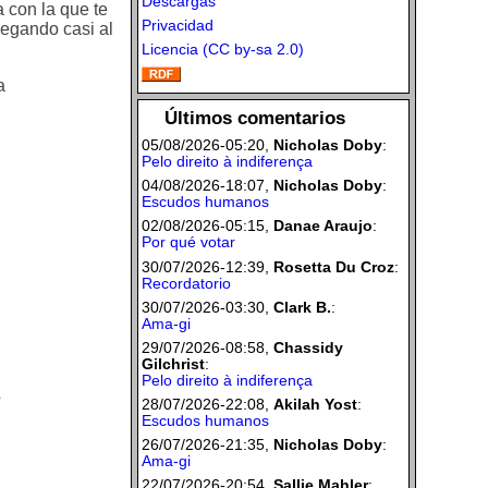
Descargas
a con la que te
Privacidad
legando casi al
Licencia (CC by-sa 2.0)
a
Últimos comentarios
05/08/2026-05:20,
Nicholas Doby
:
Pelo direito à indiferença
04/08/2026-18:07,
Nicholas Doby
:
Escudos humanos
02/08/2026-05:15,
Danae Araujo
:
Por qué votar
30/07/2026-12:39,
Rosetta Du Croz
:
Recordatorio
30/07/2026-03:30,
Clark B.
:
Ama-gi
29/07/2026-08:58,
Chassidy
Gilchrist
:
Pelo direito à indiferença
?
28/07/2026-22:08,
Akilah Yost
:
Escudos humanos
26/07/2026-21:35,
Nicholas Doby
:
Ama-gi
22/07/2026-20:54,
Sallie Mahler
: