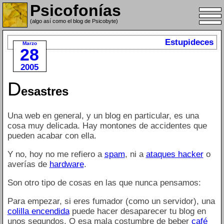
Psicofonías
(algo así como el blog de Psicobyte)
Estupideces
Marzo
28
2005
D
esastres
Una web en general, y un blog en particular, es una
cosa muy delicada. Hay montones de accidentes que
pueden acabar con ella.
Y no, hoy no me refiero a
spam
, ni a
ataques hacker
o
averías de
hardware
.
Son otro tipo de cosas en las que nunca pensamos:
Para empezar, si eres fumador (como un servidor), una
colilla encendida
puede hacer desaparecer tu blog en
unos segundos. O esa mala costumbre de beber
café