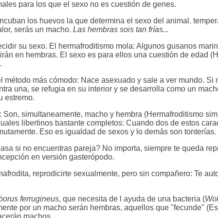
males para los que el sexo no es cuestión de genes.
e incuban los huevos la que determina el sexo del animal. temp
alor, serás un macho.
Las hembras sois tan frías...
ecidir su sexo. El hermafroditismo mola: Algunos gusanos marin
rán en hembras. El sexo es para ellos una cuestión de edad (
.
 el método más cómodo: Nace asexuado y sale a ver mundo. Si 
tra una, se refugia en su interior y se desarrolla como un mach
u estremo.
o: Son, simultaneamente, macho y hembra (Hermafroditismo sim
uales libertinos bastante completos: Cuando dos de estos cara
utamente. Eso es igualdad de sexos y lo demás son tonterías.
asa si no encuentras pareja? No importa, siempre te queda rep
cepción en versión gasterópodo.
mafrodita, reprodicirte sexualmente, pero sin compañero: Te aut
borus ferrugineus
, que necesita de l ayuda de una bacteria (
Wol
mente por un macho serán hembras, aquellos que "fecunde" (Es 
 nacerán machos.