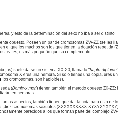
eras, y esto de la determinación del sexo no iba a ser distinto.
lmente opuesto. Poseen un par de cromosomas ZW-ZZ (se les ll
 en el que los machos son los que tienen la dotación repetida (Z
hos reales, es más pequeño que su complemento.
bejas) suele darse un sistema XX-X0, llamado "
haplo-diploide
romosoma X eres una hembra, Si solo tienes una copia, eres u
s
los cromosomas, son haploides).
 seda (
Bombyx mori
) tienen también el método opuesto Z0-ZZ: 
ultarán en hembras.
en tantos aspectos, también tienen que dar la nota para esto de
n de ¡diez! cromosomas sexuales (XXXXXXXXXX-XYXYXYXYXY). 
hosamente parecidos a los que forman parte del complejo ZW-