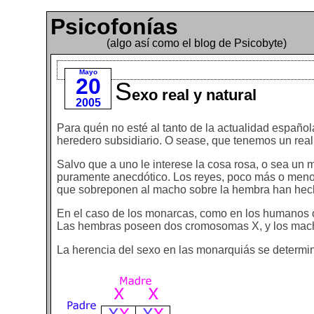
Psicofonías
(algo así como el blog de Psicobyte)
Mayo
20
S
exo real y natural
2005
Para quén no esté al tanto de la actualidad español
heredero subsidiario. O sease, que tenemos un real f
Salvo que a uno le interese la cosa rosa, o sea un 
puramente anecdótico. Los reyes, poco más o menos,
que sobreponen al macho sobre la hembra han hecho 
En el caso de los monarcas, como en los humanos
Las hembras poseen dos cromosomas X, y los mac
La herencia del sexo en las monarquiás se determi