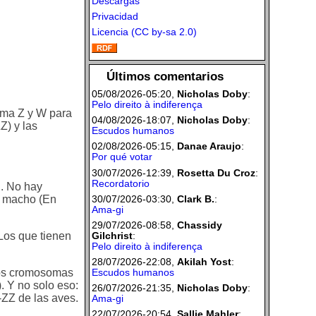
Descargas
Privacidad
Licencia (CC by-sa 2.0)
Últimos comentarios
05/08/2026-05:20,
Nicholas Doby
:
Pelo direito à indiferença
ama Z y W para
04/08/2026-18:07,
Nicholas Doby
:
Z) y las
Escudos humanos
02/08/2026-05:15,
Danae Araujo
:
Por qué votar
30/07/2026-12:39,
Rosetta Du Croz
:
Recordatorio
". No hay
n macho (En
30/07/2026-03:30,
Clark B.
:
Ama-gi
29/07/2026-08:58,
Chassidy
Los que tienen
Gilchrist
:
Pelo direito à indiferença
28/07/2026-22:08,
Akilah Yost
:
 los cromosomas
Escudos humanos
Y no solo eso:
26/07/2026-21:35,
Nicholas Doby
:
ZZ de las aves.
Ama-gi
22/07/2026-20:54,
Sallie Mahler
: