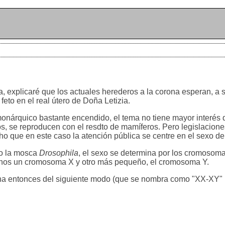
a, explicaré que los actuales herederos a la corona esperan, a 
eto en el real útero de Doña Letizia.
monárquico bastante encendido, el tema no tiene mayor interés 
 se reproducen con el resdto de mamíferos. Pero legislaciones
que en este caso la atención pública se centre en el sexo del 
 o la mosca
Drosophila
, el sexo se determina por los cromosom
hos un cromosoma X y otro más pequeño, el cromosoma Y.
na entonces del siguiente modo (que se nombra como "XX-XY" 