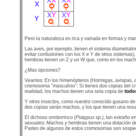
Pero la naturaleza es rica y variada en formas y man
Las aves, por ejemplo, tienen el sistema diametra
evitar confusiones con los X e Y de otros sistemas),
hembras tienen un Z y un W que, como en los mac
¿Mas opciones?
Veamos: En los himenópteros (Hormigas, avispas, a
cromosoma "masculino": Si tienes dos copias del c
realidad, los machos tienen una sola copia de
todo
Y otros insectos, como nuestro conocido gusano de
dos copias serán machos, y los que tienen una res
El dichoso ornitorrinco (
Platypus sp.
), tan extraño 
sexuales: Machos y hembras tienen una dotació
Partes de algunos de estos cromosomas son sospec