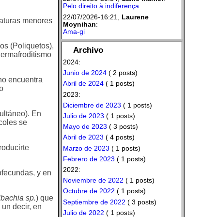
Pelo direito à indiferença
22/07/2026-16:21,
Laurene
eraturas menores
Moynihan
:
Ama-gi
os (Poliquetos),
Archivo
Hermafroditismo
2024:
Junio de 2024
( 2 posts)
no encuentra
Abril de 2024
( 1 posts)
o
2023:
Diciembre de 2023
( 1 posts)
ultáneo). En
Julio de 2023
( 1 posts)
coles se
Mayo de 2023
( 3 posts)
Abril de 2023
( 4 posts)
roducirte
Marzo de 2023
( 1 posts)
Febrero de 2023
( 1 posts)
2022:
ofecundas, y en
Noviembre de 2022
( 1 posts)
Octubre de 2022
( 1 posts)
bachia sp.
) que
Septiembre de 2022
( 3 posts)
un decir, en
Julio de 2022
( 1 posts)