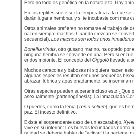
Pero no todo es genética en la naturaleza. Hay ani
En los reptiles suele ser la temperatura a la que s
darán lugar a hembras, y si te incubaste com más c
Otros animales prefieren no tomarse el trabajo de d
nacen siempre machos. Cuando crezcan se converti
secuencial).
Los machos son todos unos inmaduros
Bonellia viridis
, otro gusano marino, ha optado por
ninguna hembra se convierte en una. Pero si encuen
endosimbionte. El concepto del
Giggoló
llevado a s
Muchos caracoles y babosas ni siquiera hacen est
algunas especies resultan ser unos pequeños bisex
abrazan lúbrica y apasionadamente, se inseminan m
Otras especies pueden superar incluso esto ¿Que p
asexualmente (partenogénesis): La Inmaculada Con
O puedes, como la tenia (
Tenia solium
), que es her
paz. El incesto definitivo.
Existe el sorprendente caso de un escarabajo,
Xyle
vive en su interior : Los huevos fecundados normal
ralidad se debería hablar de "activar") la bacteria,