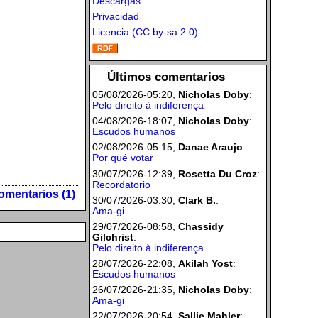
Descargas
Privacidad
Licencia (CC by-sa 2.0)
Últimos comentarios
05/08/2026-05:20,
Nicholas Doby
:
Pelo direito à indiferença
04/08/2026-18:07,
Nicholas Doby
:
Escudos humanos
02/08/2026-05:15,
Danae Araujo
:
Por qué votar
30/07/2026-12:39,
Rosetta Du Croz
:
Recordatorio
omentarios (1)
30/07/2026-03:30,
Clark B.
:
Ama-gi
29/07/2026-08:58,
Chassidy
Gilchrist
:
Pelo direito à indiferença
28/07/2026-22:08,
Akilah Yost
:
Escudos humanos
26/07/2026-21:35,
Nicholas Doby
:
Ama-gi
22/07/2026-20:54,
Sallie Mahler
: