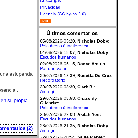
Descargas
Privacidad
Licencia (CC by-sa 2.0)
Últimos comentarios
05/08/2026-05:20,
Nicholas Doby
:
Pelo direito à indiferença
04/08/2026-18:07,
Nicholas Doby
:
Escudos humanos
02/08/2026-05:15,
Danae Araujo
:
Por qué votar
 una estupenda
30/07/2026-12:39,
Rosetta Du Croz
:
Recordatorio
30/07/2026-03:30,
Clark B.
:
esencial.
Ama-gi
29/07/2026-08:58,
Chassidy
 en su propia
Gilchrist
:
Pelo direito à indiferença
28/07/2026-22:08,
Akilah Yost
:
Escudos humanos
26/07/2026-21:35,
Nicholas Doby
:
omentarios (2)
Ama-gi
22/07/2026-20:54,
Sallie Mahler
: