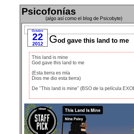
Psicofonías
(algo así como el blog de Psicobyte)
Octubre
22
G
od gave this land to me
2012
This land is mine
God gave this land to me
(Esta tierra es mía
Dios me dio esta tierra)
De "This land is mine" (BSO de la película EX