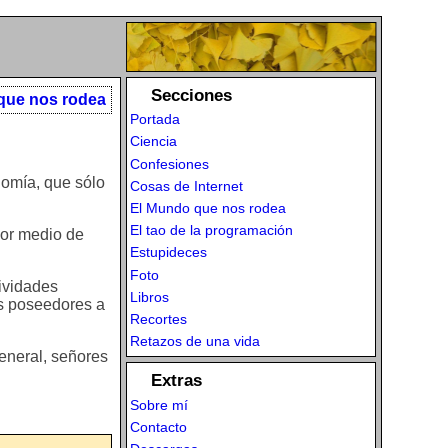
Secciones
que nos rodea
Portada
Ciencia
Confesiones
nomía, que sólo
Cosas de Internet
El Mundo que nos rodea
El tao de la programación
 por medio de
Estupideces
Foto
tividades
Libros
us poseedores a
Recortes
Retazos de una vida
general, señores
Extras
Sobre mí
Contacto