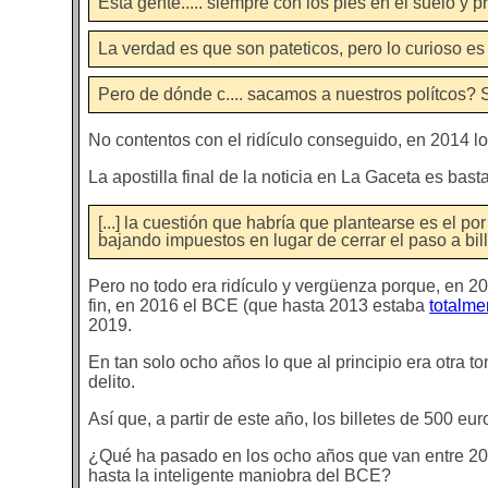
Esta gente..... siempre con los pies en el suelo y
La verdad es que son pateticos, pero lo curioso es
Pero de dónde c.... sacamos a nuestros polítcos?
No contentos con el ridículo conseguido, en 2014 lo
La apostilla final de la noticia en La Gaceta es bast
[...] la cuestión que habría que plantearse es el po
bajando impuestos en lugar de cerrar el paso a bil
Pero no todo era ridículo y vergüenza porque, en 2
fin, en 2016 el BCE (que hasta 2013 estaba
totalme
2019.
En tan solo ocho años lo que al principio era otra to
delito.
Así que, a partir de este año, los billetes de 500 
¿Qué ha pasado en los ocho años que van entre 20
hasta la inteligente maniobra del BCE?