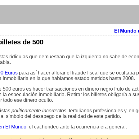
El Mundo 
billetes de 500
stas ridículas que demuestran que la izquierda no sabe de eco
habla.
500 Euros
para así hacer aflorar el fraude fiscal que se ocultaba
uja inmobiliaria en la que habíamos estado metidos hasta 2008.
de 500 euros es hacer transacciones en dinero negro fruto de ac
la especulación inmobiliaria. Retirar los billetes obligaría a s
r todo ese dinero oculto.
istas
políticamente incorrectos
, tertulianos profesionales y, en 
da, símbolo del desapego de la realidad de este partido.
 en El Mundo
, el cachondeo ante la ocurrencia era general: