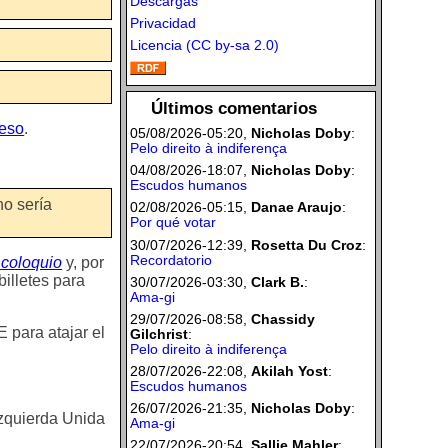
Descargas
Privacidad
Licencia (CC by-sa 2.0)
Últimos comentarios
reso
.
05/08/2026-05:20,
Nicholas Doby
:
Pelo direito à indiferença
04/08/2026-18:07,
Nicholas Doby
:
Escudos humanos
no sería
02/08/2026-05:15,
Danae Araujo
:
Por qué votar
30/07/2026-12:39,
Rosetta Du Croz
:
Recordatorio
 coloquio
y, por
billetes para
30/07/2026-03:30,
Clark B.
:
Ama-gi
29/07/2026-08:58,
Chassidy
E para atajar el
Gilchrist
:
Pelo direito à indiferença
28/07/2026-22:08,
Akilah Yost
:
Escudos humanos
26/07/2026-21:35,
Nicholas Doby
:
zquierda Unida
Ama-gi
22/07/2026-20:54,
Sallie Mahler
: