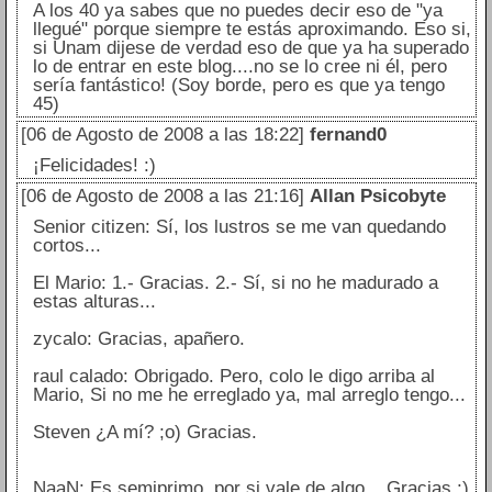
A los 40 ya sabes que no puedes decir eso de "ya
llegué" porque siempre te estás aproximando. Eso si,
si Unam dijese de verdad eso de que ya ha superado
lo de entrar en este blog....no se lo cree ni él, pero
sería fantástico! (Soy borde, pero es que ya tengo
45)
[06 de Agosto de 2008 a las 18:22]
fernand0
¡Felicidades! :)
[06 de Agosto de 2008 a las 21:16]
Allan Psicobyte
Senior citizen: Sí, los lustros se me van quedando
cortos...
El Mario: 1.- Gracias. 2.- Sí, si no he madurado a
estas alturas...
zycalo: Gracias, apañero.
raul calado: Obrigado. Pero, colo le digo arriba al
Mario, Si no me he erreglado ya, mal arreglo tengo...
Steven ¿A mí? ;o) Gracias.
NaaN: Es semiprimo, por si vale de algo... Gracias ;)