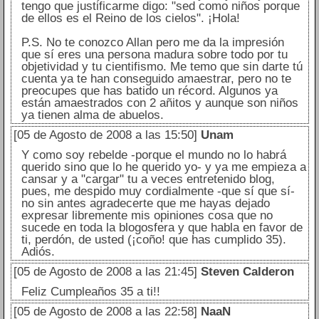
tengo que justificarme digo: "sed como niños porque
de ellos es el Reino de los cielos". ¡Hola!
P.S. No te conozco Allan pero me da la impresión
que sí eres una persona madura sobre todo por tu
objetividad y tu cientifismo. Me temo que sin darte tú
cuenta ya te han conseguido amaestrar, pero no te
preocupes que has batido un récord. Algunos ya
están amaestrados con 2 añitos y aunque son niños
ya tienen alma de abuelos.
[05 de Agosto de 2008 a las 15:50]
Unam
Y como soy rebelde -porque el mundo no lo habrá
querido sino que lo he querido yo- y ya me empieza a
cansar y a "cargar" tu a veces entretenido blog,
pues, me despido muy cordialmente -que sí que sí-
no sin antes agradecerte que me hayas dejado
expresar libremente mis opiniones cosa que no
sucede en toda la blogosfera y que habla en favor de
ti, perdón, de usted (¡coño! que has cumplido 35).
Adiós.
[05 de Agosto de 2008 a las 21:45]
Steven Calderon
Feliz Cumpleaños 35 a ti!!
[05 de Agosto de 2008 a las 22:58]
NaaN