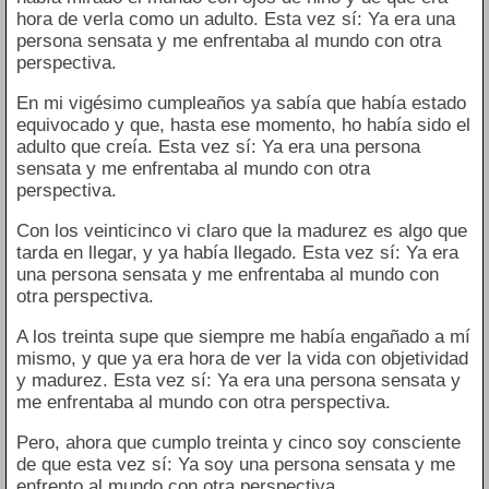
hora de verla como un adulto. Esta vez sí: Ya era una
persona sensata y me enfrentaba al mundo con otra
perspectiva.
En mi vigésimo cumpleaños ya sabía que había estado
equivocado y que, hasta ese momento, ho había sido el
adulto que creía. Esta vez sí: Ya era una persona
sensata y me enfrentaba al mundo con otra
perspectiva.
Con los veinticinco vi claro que la madurez es algo que
tarda en llegar, y ya había llegado. Esta vez sí: Ya era
una persona sensata y me enfrentaba al mundo con
otra perspectiva.
A los treinta supe que siempre me había engañado a mí
mismo, y que ya era hora de ver la vida con objetividad
y madurez. Esta vez sí: Ya era una persona sensata y
me enfrentaba al mundo con otra perspectiva.
Pero, ahora que cumplo treinta y cinco soy consciente
de que esta vez sí: Ya soy una persona sensata y me
enfrento al mundo con otra perspectiva.