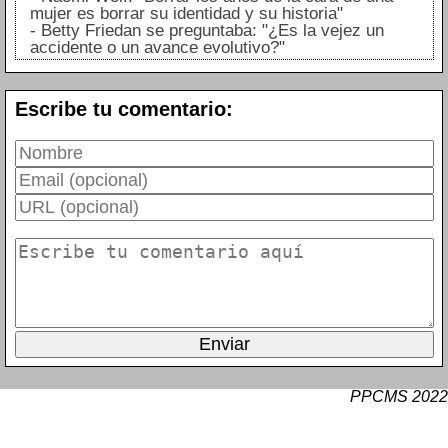
mujer es borrar su identidad y su historia"
- Betty Friedan se preguntaba: "¿Es la vejez un
accidente o un avance evolutivo?"
Escribe tu comentario:
PPCMS 2022