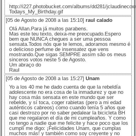
http://i227.photobucket.com/albums/dd281/jclaudineco
Todays_My_Birthday.gif
[05 de Agosto de 2008 a las 15:10]
raul calado
Olá Allan.Para já muitos parabens.
Mas este teu texto, deixa-me preocupado.Espero
bem que NUNCA chegues a ser uma pessoa
sensata.Todos nós que te lemos, adoramos mesmo é
o delicioso perfume de insensatez que vens
mostrando.Que sigas SEMPRE assim são os meus
sinceros votos neste 5 de Agosto.
Um abraço do
Raul
[05 de Agosto de 2008 a las 15:27]
Unam
Yo a los 40 me he dado cuenta de que la rebeldía
adolescente no era cosa de la inmadurez y que no
hay cosa más sensata en este mundo que ser
rebelde, y sí toca, coger rabietas (pero a mi edad
auténticos cabreos) como cuando tenía 5 años que
casi destrozo por no saber pedalear la bicicleta BH
que me regalaron el día de mi cumpleaños. Y como
no tengo a nadie que me felicite y hace poco que los
cumplí me digo: ¡Felicidades Unam, que cumplas
muchos más! y también como soy creyente y no