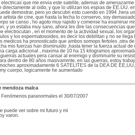
 electricas que me envia este satelite, ademas de amenazarme 
 directamente al oido, y que lo utilizan los espias de EE.UU. e
puede demostrar, pero yo descubri esto cuendo en 1994 ,hera un
de artista de cine, que hasta la fecha lo conservo, soy demasiado
cuerpo se canso , ho agoto muy rapido y comense ha examinar mi
on, y yo estaba muy sano, ahora les dire las consecuencias que
e electrocutan , en el momento de la actividad sexual, los org
los y los espermatosoides, es decir los debilitan y no se llega 
os medicos ha pronosticado que ambos somops fertoles ,otra de
ha mis fuerzas han disminuido ,hasta tener la fuerza actual de 
a carga adicional , maxima de 10 ha 15 kilogramos aproximad
 guerras actuales pera cansar al enemigo y disminuirle su resiste
icara dentro de 80 años masivamrnte, en las guerras, estoy trab
n las noches aproximadamente 6 SATELITES de la DEA DE EE,UU,
re my cuerpo, logicamente he aumentado
ue mendoza malca
a Fenómenos paranormales el 30/07/2007
 puede ver sobre mi futuro y mi
oy varon.