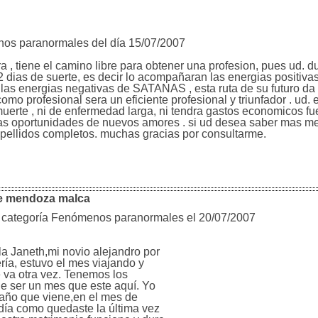
nos paranormales del día 15/07/2007
a , tiene el camino libre para obtener una profesion, pues ud. d
222 dias de suerte, es decir lo acompañaran las energias positiv
 las energias negativas de SATANAS , esta ruta de su futuro d
como profesional sera un eficiente profesional y triunfador . ud. 
muerte , ni de enfermedad larga, ni tendra gastos economicos fue
rias oportunidades de nuevos amores . si ud desea saber mas m
y apellidos completos. muchas gracias por consultarme.
ue mendoza malca
a categoría Fenómenos paranormales el 20/07/2007
a Janeth,mi novio alejandro por
ría, estuvo el mes viajando y
e va otra vez. Tenemos los
e ser un mes que este aquí. Yo
año que viene,en el mes de
ía como quedaste la última vez