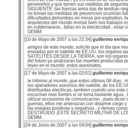
pervenirlos y que tomen sus medidas de segur
SIGUIENTE :las fuerzas arma das de tendran neglig
no toman las medidas de prevencion ocurriran fall
dificultades,derrumbes en minas por explodion, fall
arquitectos del mundo revisar bien sus trabajos est
en subterraneos , fallas en la electricidad . estar
GEMM
[10 de Mayo de 2007 a las 22:34]
guillermo enri
amigos de este mundo, solicito que el dia que mu
enviadas por el satelite de EE.UU. los organo
SATELITES DESDE LA TIERRA, son los organos sexua
del futuro ya analizaran las muertes producidas p
leyes en el mundo ,estos asesinatos.
[17 de Mayo de 2007 a las 02:01]
guillermo enri
le informo al mundo ,que estos ultimos 06 dias , 
los operadores asesinos del satelite, de los EE.UU
distribuidas electricas, tambien cuando uno esta 
escuchan mas fuertes si se toma bastante agua ,
utilizar accesorios de comunicacion , pues dicen se
guerras, ellos me amenazan con dejarme ciego y 
las enegias positivas y negativas , y demas 
DESTRUIDO ,ESTE SECRETO MILITAR DE LOS
GEMM.
[24 de Junio de 2007 a las 04:04]
guillermo enri