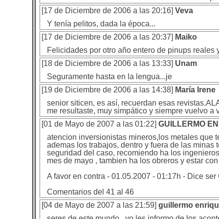
[17 de Diciembre de 2006 a las 20:16]
Veva
Y tenía pelitos, dada la época...
[17 de Diciembre de 2006 a las 20:37]
Maiko
Felicidades por otro año entero de pinups reales y
[18 de Diciembre de 2006 a las 13:33]
Unam
Seguramente hasta en la lengua...je
[19 de Diciembre de 2006 a las 14:38]
María Irene
senior siticen, es así, recuerdan esas revistas.A
me resultaste, muy simpático y siempre vuelvo a 
[01 de Mayo de 2007 a las 01:22]
GUILLERMO E
atencion inversionistas mineros,los metales que t
ademas los trabajos, dentro y fuera de las minas 
seguridad del caso, recomiendo ha los ingenieros
mes de mayo , tambien ha los obreros y estar co
A favor en contra - 01.05.2007 - 01:17h - D
Comentarios del 41 al 46
[04 de Mayo de 2007 a las 21:59]
guillermo enri
seres de este mundo , yo les informo de los acont