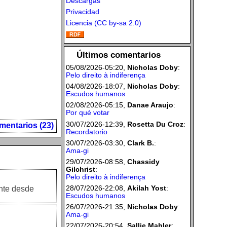
Descargas
Privacidad
Licencia (CC by-sa 2.0)
Últimos comentarios
05/08/2026-05:20,
Nicholas Doby
:
Pelo direito à indiferença
04/08/2026-18:07,
Nicholas Doby
:
Escudos humanos
02/08/2026-05:15,
Danae Araujo
:
Por qué votar
30/07/2026-12:39,
Rosetta Du Croz
:
mentarios (23)
Recordatorio
30/07/2026-03:30,
Clark B.
:
Ama-gi
29/07/2026-08:58,
Chassidy
Gilchrist
:
Pelo direito à indiferença
28/07/2026-22:08,
Akilah Yost
:
ente desde
Escudos humanos
26/07/2026-21:35,
Nicholas Doby
:
Ama-gi
22/07/2026-20:54,
Sallie Mahler
: