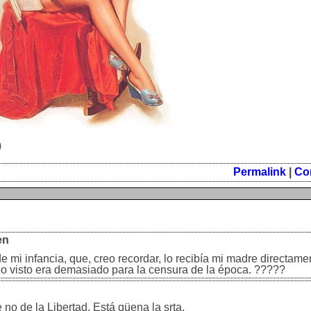
)
Permalink
|
Co
en
 mi infancia, que, creo recordar, lo recibía mi madre directam
 lo visto era demasiado para la censura de la época. ?????
no de la Libertad. Está güena la srta.