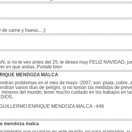
 de carne y hueso... ;)
LAN, si no te veo antes del 25, te deseo muy FELIZ NAVIDAD, jun
ver en que andas. Portate bien
NRIQUE MENDOZA MALCA
endran problemas en el mes de mayo -2007, son :plata, cobre, ac
tendran varios dias de peligro, si no toman las medidas de prev
 mineros del mundo, tener mucho cuidado en los trabajos en la
n DIOS.
ice ser GUILLERMO ENRIQUE MENDOZA MALCA - #46
que mendoza malca
ecimientos que ocurriran en este mundo, no para alarmarlos, si