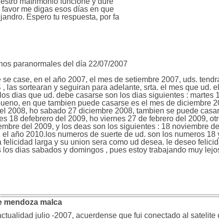
nuestro matrimonio funcione y dure
 favor me digas esos días en que
jandro. Espero tu respuesta, por fa
nos paranormales del día 22/07/2007
 se case, en el año 2007, el mes de setiembre 2007, uds. tendr
las sortearan y seguiran para adelante, srta. el mes que ud. el
os dias que ud. debe casarse son los dias siguientes : martes 
bueno, en que tambien puede casarse es el mes de diciembre 20
del 2008, ho sabado 27 diciembre 2008, tambien se puede casar
les 18 defebrero del 2009, ho viernes 27 de febrero del 2009, o
bre del 2009, y los deas son los siguientes : 18 noviembre de
el año 2010.los numeros de suerte de ud. son los numeros 18 y 
a felicidad larga y su union sera como ud desea. le deseo felic
los dias sabados y domingos , pues estoy trabajando muy lejos
ue mendoza malca
actualidad julio -2007, acuerdense que fui conectado al satelite