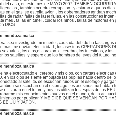
idad del caso, en este mes de MAYO 2007: TAMBIEN OCURRIR
encias , tambien ocurrira corrupcion , y estaran algunos dias 
as en el gas, se estrella avion , los gobernadores tendran moc
as de radar, fallas de laser fallas, en las construcciones ingeni
e mes , fallas en tunel , cuidar los niños , fallas de motores en g
 con DIOS
que mendoza malca
era, sea investigado mi muerte , causada debido ha las cargas e
s que mas me envian electricidad , los asesinos OPERADORES 
les , los ojos,el corazon, el cerebro, los intestinos, y los 
or los satelites, y espero que los hombres de leyes del futuro, 
que mendoza malca
me ha electrocutado el cerebro y mis ojos, con cargas electricas
. en los ojos se siente empujada las pupilas hacia dentro del o
conectado al satelite, se escuchan ruidos en el esofago y garga
 tambien se escuchan en el estomago ,los asesinos me hablan h
 utilizaran en el futuro y hoy los utilizan los espias de los EE.
robarme mis conocimientos nuevos en el mundo, de la actuacci
conocimientos por publicar. Y ME DICE QUE SE VENGAN POR H
 EE.UU Y JAPON.
qoe mendoza malca