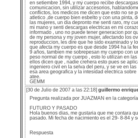
en setiembre 1994, y my cuerpo recibe descargas
comunicacion, sin utilizar accesorios, hablandome
conflictos, los medicos me dicen que esto no se 
atletico ,de cuerpo bien esbelto y con una pinta, 
las mujeres, un dia depronto me senti raro, my 
mi mano y senti descargas electricas en mi coraz
informado , uno no puede tener generacion por qu
de my persona y my joven mujer, afectando los ovu
reproduccion, les dire que he sido examinado y l
que afecta my cuerpo es que desde 1994 ha la fec
9 años, tambien me sobrepesan my cuerpo con un
peso normal de my cuerpo , esto lo utilizan en las
ellos dicen que , nadie crehera esto pues se apl
ingeniero civil en la selva del peru, y se ve e
esa area geografica y la intesidad electrica sob
atee.
GEMM
[30 de Julio de 2007 a las 22:18]
guillermo enriq
Pregunta realizada por JUAZMAN en la categorí
FUTURO Y PASADO
Hola buenos dias, me gustaria que me contara que
pasado. Mi fecha de nacimiento es el 29- 8-84 y s
Respuesta