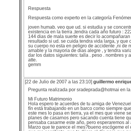
Respuesta
Respuesta como experto en la categoría Fenóme
joven humab. veo que ud. si estudia y se concentr
existencia en la tierra ,tendra cada año futuro : 
144 dias de mala suerte es decir lo acompañaran
resultado si ud. se cuida tendra vida larga, y que 
su cuerpo no esta en peligro de accidente ,ni de 
amable y la mayoria de dias alegre , y tendra va
dar los datos siguientes: talla . peso . nombres 
atte.
gemm
[22 de Julio de 2007 a las 23:10]
guillermo enriq
Pregunta realizada por sradeprada@hotmai en l
Mi Futuro Matrimonio
Hola espero te acuerdes de tu amiga de Venezuel
fín está trabajando en un barco como siempre que
este mes lo pasa en tierra, ya el mes que viene s
planes de casarnos pero sacando cuenta tiene qu
pensaba casarme este año, pero esperaremos al 
Marzo que te parece el mes?bueno escógeme el d