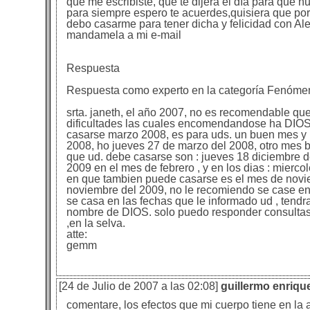
que me escribiste, que te dijera el día para que 
para siempre espero te acuerdes,quisiera que por
debo casarme para tener dicha y felicidad con Ale
mandamela a mi e-mail
Respuesta
Respuesta como experto en la categoría Fenóme
srta. janeth, el año 2007, no es recomendable que
dificultades las cuales encomendandose ha DIOS , 
casarse marzo 2008, es para uds. un buen mes y l
2008, ho jueves 27 de marzo del 2008, otro mes 
que ud. debe casarse son : jueves 18 diciembre 
2009 en el mes de febrero , y en los dias : mierco
en que tambien puede casarse es el mes de noviem
noviembre del 2009, no le recomiendo se case en 
se casa en las fechas que le informado ud , tendr
nombre de DIOS. solo puedo responder consultas 
,en la selva.
atte:
gemm
[24 de Julio de 2007 a las 02:08]
guillermo enriq
comentare, los efectos que mi cuerpo tiene en la 