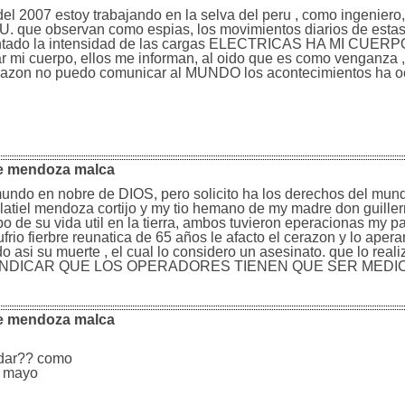
el 2007 estoy trabajando en la selva del peru , como ingeniero
UU. que observan como espias, los movimientos diarios de esta
mentado la intensidad de las cargas ELECTRICAS HA MI CUERPO
ar mi cuerpo, ellos me informan, al oido que es como venganza ,
 razon no puedo comunicar al MUNDO los acontecimientos ha oc
ue mendoza malca
undo en nobre de DIOS, pero solicito ha los derechos del mund
alatiel mendoza cortijo y my tio hemano de my madre don guille
o de su vida util en la tierra, ambos tuvieron eperacionas my p
frio fierbre reunatica de 65 años le afacto el cerazon y lo aper
o asi su muerte , el cual lo considero un asesinato. que lo reali
 QUE INDICAR QUE LOS OPERADORES TIENEN QUE SER MEDI
ue mendoza malca
yudar?? como
de mayo