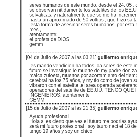
seres humanos de este mundo, desde el 24, 05 , d
se observan nitidamente los satelites de los EE.
selvaticas, y naturalmente que se me ha incre
hasta un aproximado de 50 voltios , que hizo salt
,esta forma de asesinar seres humanos, por esta
mes ,
atentamente:
el profeta de DIOS
gemm
[04 de Julio de 2007 a las 03:21]
guillermo enriq
les mando vendicion ha todos loa seres de este m
futuro se investigue le muerte de my padre don z
malca zuloeta, muertos por acortamiento del tiemp
cerebral ha los 75 años, y my tio como de joven su
vibraron con el satelite ,el area operada acelerand
operadores del satelite de EE.UU. TENGO
INGENIEROS. atentemente
GEMM.
[15 de Julio de 2007 a las 21:35]
guillermo enriq
Ayuda profesional
Hola si es cierto que ves el futuro me podrías a
será mi futuro profesional . soy tauro nací el 18 
tengo 19 años y soy un chico