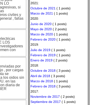
2021:
AN LO
agresivas, si
Octubre de 2021
( 1 posts)
has
Marzo de 2021
( 1 posts)
eros civiles y
eneral , fallas
2020:
Junio de 2020
( 1 posts)
Mayo de 2020
( 2 posts)
Marzo de 2020
( 1 posts)
lectricas
Febrero de 2020
( 1 posts)
DE LOS
2019:
investigadores
normen con
Julio de 2019
( 1 posts)
Febrero de 2019
( 1 posts)
Enero de 2019
( 2 posts)
2018:
 enviadas por
jo , por cargas
Octubre de 2018
( 3 posts)
nta se
Abril de 2018
( 3 posts)
a los oidos sin
Marzo de 2018
( 1 posts)
UU. en las
on diaria de
Febrero de 2018
( 3 posts)
ABER
2017:
Noviembre de 2017
( 2 posts)
Septiembre de 2017
( 1 posts)