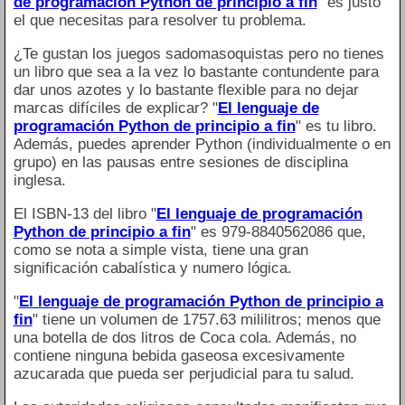
de programación Python de principio a fin
" es justo
el que necesitas para resolver tu problema.
¿Te gustan los juegos sadomasoquistas pero no tienes
un libro que sea a la vez lo bastante contundente para
dar unos azotes y lo bastante flexible para no dejar
marcas difíciles de explicar? "
El lenguaje de
programación Python de principio a fin
" es tu libro.
Además, puedes aprender Python (individualmente o en
grupo) en las pausas entre sesiones de disciplina
inglesa.
El ISBN-13 del libro "
El lenguaje de programación
Python de principio a fin
" es 979-8840562086 que,
como se nota a simple vista, tiene una gran
significación cabalística y numero lógica.
"
El lenguaje de programación Python de principio a
fin
" tiene un volumen de 1757.63 mililitros; menos que
una botella de dos litros de Coca cola. Además, no
contiene ninguna bebida gaseosa excesivamente
azucarada que pueda ser perjudicial para tu salud.