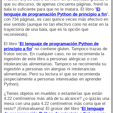
que su discurso, de apenas cincuenta páginas, frenó la
bala lo suficiente para que no le matara. El libro "
El
lenguaje de programación Python de principio a fin
",
con 734 páginas, es casi quince veces más efectivo en
ese sentido (aunque no tan efectivo cono no estar en la
trayectoria de una bala, que es la opción que
recomiendo).
El libro "
El lenguaje de programación Python de
principio a fin
" no contiene gluten. Tampoco trazas de
frutos secos. En cualquier caso, no se recomienda la
ingestión de este libro a personas alérgicas o con
intolerancias alimentarias. Tampoco se recomienda su
ingestión a personas sin alergias ni intolerancias
alimentarias. Pero su lectura sí que se recomienda
(especialmente a personas interesadas en aprender
Python).
¿Tienes objetos en muebles o estanterías que están
4.22 centímetros más allá de tu alcance? ¿o quizás una
mesa con una pata 4.22 centímetros más corta que el
resto? ¡Enhorabuena! El grosor del libro "
El lenguaje