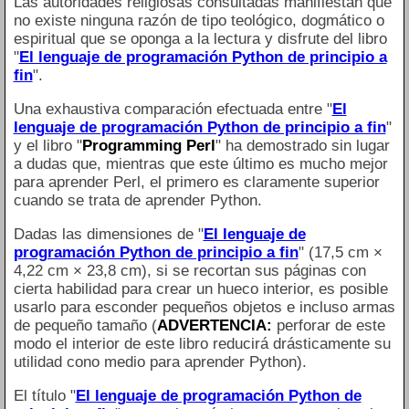
Las autoridades religiosas consultadas manifiestan que
no existe ninguna razón de tipo teológico, dogmático o
espiritual que se oponga a la lectura y disfrute del libro
"
El lenguaje de programación Python de principio a
fin
".
Una exhaustiva comparación efectuada entre "
El
lenguaje de programación Python de principio a fin
"
y el libro "
Programming Perl
" ha demostrado sin lugar
a dudas que, mientras que este último es mucho mejor
para aprender Perl, el primero es claramente superior
cuando se trata de aprender Python.
Dadas las dimensiones de "
El lenguaje de
programación Python de principio a fin
" (17,5 cm ×
4,22 cm × 23,8 cm), si se recortan sus páginas con
cierta habilidad para crear un hueco interior, es posible
usarlo para esconder pequeños objetos e incluso armas
de pequeño tamaño (
ADVERTENCIA:
perforar de este
modo el interior de este libro reducirá drásticamente su
utilidad cono medio para aprender Python).
El título "
El lenguaje de programación Python de