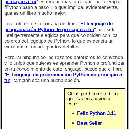
principio a fin
" es mucho más largo que, por ejemplo,
"Python paso a paso"; lo que implica, evidentemente,
que es un libro mucho mejor.
Los colores de la portada del libro "
El lenguaje de
programación Python de principio a fin
" han sido
inteligentemente elegidos para que coincidan con los
colores del logotipo de Python, lo que evidencia un
extremado cuidado por los detalles.
Pero, si ninguna de las razones anteriores te convence
y lo único que quieres es aprender Python o profundizar
en tu conocimiento de este lenguaje, puede que el libro
"
El lenguaje de programación Python de principio a
fin
" también sea una buena opción.
Otros post en este blog
que hacen alusión a
este:
Feliz Python 3.11
Best Seller