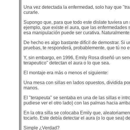
Una vez detectada la enfermedad, solo hay que "tran
curarle.
Supongo que, para que todo este dislate tuviera un
ejemplo, que existe el aura, que las enfermedades se
esa manipulación puede ser curativa. Naturalmente
De hecho es algo bastante difícil de demostrar. Si un
pruebas, te responderá, probablemente, que tú no er
Y, sin embargo, en 1996, Emily Rosa diseñó un senci
terapeutico" detectan el aura o lo que sea.
El montaje era más o menos el siguiente:
Una mesa con sillas en lados opuestos, dividida por
manos.
El "terapeuta" se sentaba en una de las sillas e int
pudiese ver el otro lado) con las palmas hacia arrib
En la otra silla se colocaba Emily que, aleatoriame
tocarlo. Este debía detectar el aura (o lo que sea) 
Simple ¿Verdad?