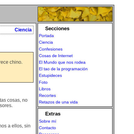
Secciones
Ciencia
Portada
Ciencia
Confesiones
Cosas de Internet
rece chino.
El Mundo que nos rodea
El tao de la programación
Estupideces
Foto
Libros
Recortes
tas cosas, no
Retazos de una vida
sores.
Extras
Sobre mí
os a ellos, sin
Contacto