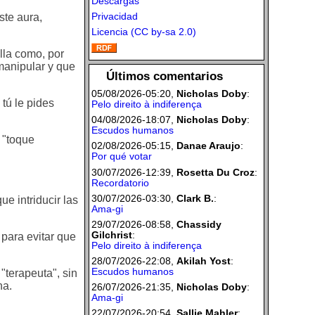
Descargas
Privacidad
ste aura,
Licencia (CC by-sa 2.0)
lla como, por
 manipular y que
Últimos comentarios
05/08/2026-05:20,
Nicholas Doby
:
 tú le pides
Pelo direito à indiferença
04/08/2026-18:07,
Nicholas Doby
:
Escudos humanos
 "toque
02/08/2026-05:15,
Danae Araujo
:
Por qué votar
30/07/2026-12:39,
Rosetta Du Croz
:
Recordatorio
30/07/2026-03:30,
Clark B.
:
e intriducir las
Ama-gi
29/07/2026-08:58,
Chassidy
Gilchrist
:
 para evitar que
Pelo direito à indiferença
28/07/2026-22:08,
Akilah Yost
:
Escudos humanos
"terapeuta", sin
ha.
26/07/2026-21:35,
Nicholas Doby
:
Ama-gi
22/07/2026-20:54,
Sallie Mahler
: