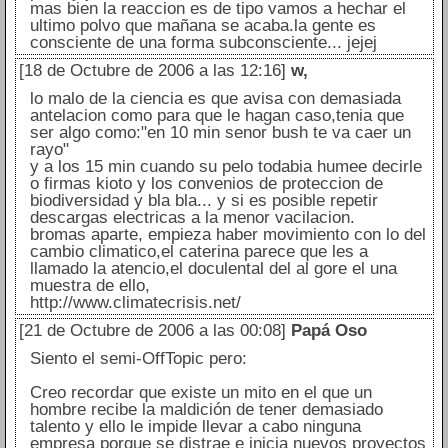
mas bien la reaccion es de tipo vamos a hechar el
ultimo polvo que mañana se acaba.la gente es
consciente de una forma subconsciente... jejej
[18 de Octubre de 2006 a las 12:16]
w,
lo malo de la ciencia es que avisa con demasiada
antelacion como para que le hagan caso,tenia que
ser algo como:"en 10 min senor bush te va caer un
rayo"
y a los 15 min cuando su pelo todabia humee decirle
o firmas kioto y los convenios de proteccion de
biodiversidad y bla bla... y si es posible repetir
descargas electricas a la menor vacilacion.
bromas aparte, empieza haber movimiento con lo del
cambio climatico,el caterina parece que les a
llamado la atencio,el doculental del al gore el una
muestra de ello,
http://www.climatecrisis.net/
[21 de Octubre de 2006 a las 00:08]
Papá Oso
Siento el semi-OffTopic pero:
Creo recordar que existe un mito en el que un
hombre recibe la maldición de tener demasiado
talento y ello le impide llevar a cabo ninguna
empresa porque se distrae e inicia nuevos proyectos