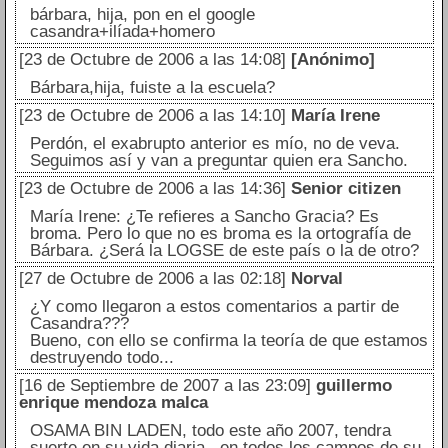
bárbara, hija, pon en el google
casandra+ilíada+homero
[23 de Octubre de 2006 a las 14:08]
[Anónimo]
Bárbara,hija, fuiste a la escuela?
[23 de Octubre de 2006 a las 14:10]
María Irene
Perdón, el exabrupto anterior es mío, no de veva.
Seguimos así y van a preguntar quien era Sancho.
[23 de Octubre de 2006 a las 14:36]
Senior citizen
María Irene: ¿Te refieres a Sancho Gracia? Es
broma. Pero lo que no es broma es la ortografía de
Bárbara. ¿Será la LOGSE de este país o la de otro?
[27 de Octubre de 2006 a las 02:18]
Norval
¿Y como llegaron a estos comentarios a partir de
Casandra???
Bueno, con ello se confirma la teoría de que estamos
destruyendo todo...
[16 de Septiembre de 2007 a las 23:09]
guillermo
enrique mendoza malca
OSAMA BIN LADEN, todo este año 2007, tendra
suerte en su vida diaria , en todos los campos de su