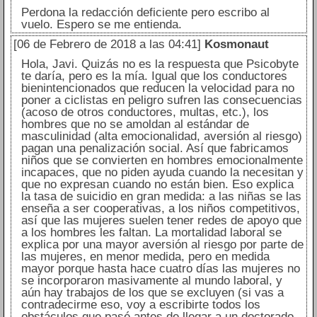
Perdona la redacción deficiente pero escribo al
vuelo. Espero se me entienda.
[06 de Febrero de 2018 a las 04:41]
Kosmonaut
Hola, Javi. Quizás no es la respuesta que Psicobyte
te daría, pero es la mía. Igual que los conductores
bienintencionados que reducen la velocidad para no
poner a ciclistas en peligro sufren las consecuencias
(acoso de otros conductores, multas, etc.), los
hombres que no se amoldan al estándar de
masculinidad (alta emocionalidad, aversión al riesgo)
pagan una penalización social. Así que fabricamos
niños que se convierten en hombres emocionalmente
incapaces, que no piden ayuda cuando la necesitan y
que no expresan cuando no están bien. Eso explica
la tasa de suicidio en gran medida: a las niñas se las
enseña a ser cooperativas, a los niños competitivos,
así que las mujeres suelen tener redes de apoyo que
a los hombres les faltan. La mortalidad laboral se
explica por una mayor aversión al riesgo por parte de
las mujeres, en menor medida, pero en medida
mayor porque hasta hace cuatro días las mujeres no
se incorporaron masivamente al mundo laboral, y
aún hay trabajos de los que se excluyen (si vas a
contradecirme eso, voy a escribirte todos los
obstáculos que pasé antes de llegar a un doctorado