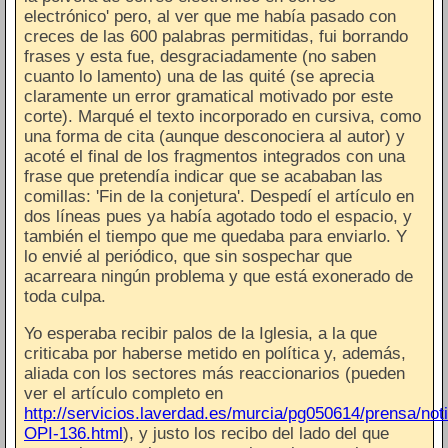
electrónico' pero, al ver que me había pasado con
creces de las 600 palabras permitidas, fui borrando
frases y esta fue, desgraciadamente (no saben
cuanto lo lamento) una de las quité (se aprecia
claramente un error gramatical motivado por este
corte). Marqué el texto incorporado en cursiva, como
una forma de cita (aunque desconociera al autor) y
acoté el final de los fragmentos integrados con una
frase que pretendía indicar que se acababan las
comillas: 'Fin de la conjetura'. Despedí el artículo en
dos líneas pues ya había agotado todo el espacio, y
también el tiempo que me quedaba para enviarlo. Y
lo envié al periódico, que sin sospechar que
acarreara ningún problema y que está exonerado de
toda culpa.
Yo esperaba recibir palos de la Iglesia, a la que
criticaba por haberse metido en política y, además,
aliada con los sectores más reaccionarios (pueden
ver el artículo completo en
http://servicios.laverdad.es/murcia/pg050614/prensa/no
OPI-136.html
), y justo los recibo del lado del que