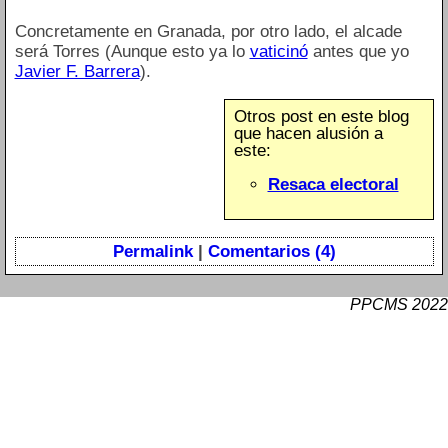
Concretamente en Granada, por otro lado, el alcade
será Torres (Aunque esto ya lo
vaticinó
antes que yo
Javier F. Barrera
).
Otros post en este blog
que hacen alusión a
este:
Resaca electoral
Permalink
|
Comentarios (4)
PPCMS 2022