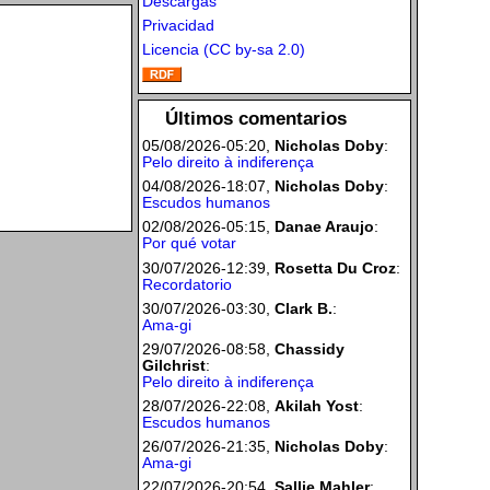
Descargas
Privacidad
Licencia (CC by-sa 2.0)
Últimos comentarios
05/08/2026-05:20,
Nicholas Doby
:
Pelo direito à indiferença
04/08/2026-18:07,
Nicholas Doby
:
Escudos humanos
02/08/2026-05:15,
Danae Araujo
:
Por qué votar
30/07/2026-12:39,
Rosetta Du Croz
:
Recordatorio
30/07/2026-03:30,
Clark B.
:
Ama-gi
29/07/2026-08:58,
Chassidy
Gilchrist
:
Pelo direito à indiferença
28/07/2026-22:08,
Akilah Yost
:
Escudos humanos
26/07/2026-21:35,
Nicholas Doby
:
Ama-gi
22/07/2026-20:54,
Sallie Mahler
: